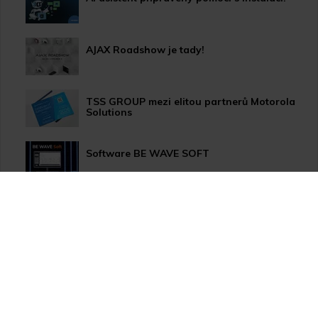
AJAX Roadshow je tady!
TSS GROUP mezi elitou partnerů Motorola
Solutions
Software BE WAVE SOFT
Aktualizace systému PERFECTA 64 M
TSS Roadshow startuje!
Nový způsob dopravy GLS ParcelShop!