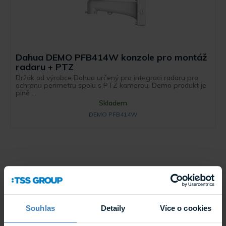
Dahua DEMO PFB414W konzole pro montáž
radaru + PTZ
Držák od výrobce Dahua určený pro integraci radaru pro
ochranu perimetru spolu s PTZ kamerou. Demo produkt je
plně ...
Skladem
DEMO PFB414W
Souhlas
Detaily
Více o cookies