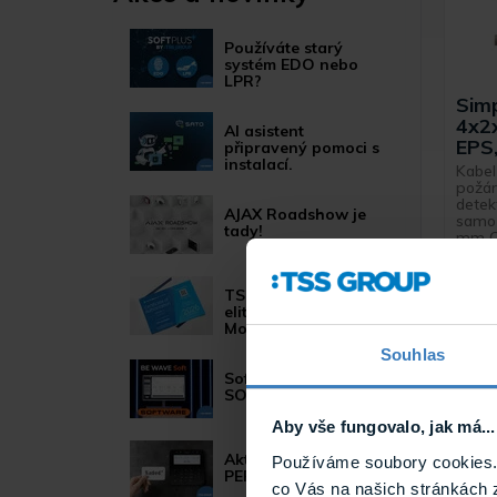
Používáte starý
systém EDO nebo
LPR?
Simp
4x2x
AI asistent
EPS
připravený pomoci s
instalací.
Kabel
požár
detek
AJAX Roadshow je
samoz
tady!
mm Cu
1x sep
TSS GROUP mezi
elitou partnerů
Motorola Solutions
Souhlas
Software BE WAVE
SOFT
Aby vše fungovalo, jak má...
Aktualizace systému
Používáme soubory cookies. 
PERFECTA 64 M
co Vás na našich stránkách 