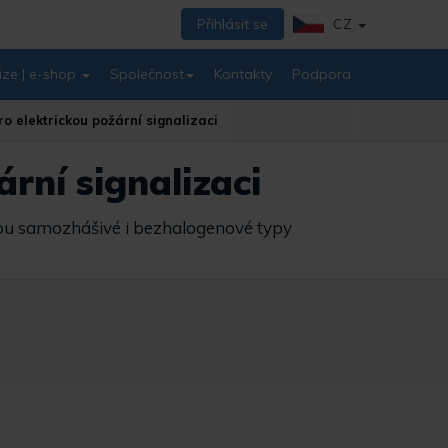
Přihlásit se
CZ
ize | e-shop
Společnost
Kontakty
Podpora
o elektrickou požární signalizaci
rní signalizaci
jsou samozhášivé i bezhalogenové typy