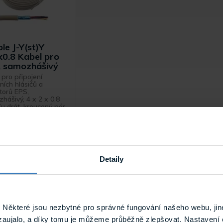
le J-Y(st)Y
0.8 Kabel pro
, samozhášivý
 pro připojení
ních hlásičů a
torů EPS,
hášivý, 4 x 2 x 0,8
 drát, kroucený pár,
arační ...
Skladem
J-Y(st)Y 4x2x0.8
Detaily
Některé jsou nezbytné pro správné fungování našeho webu, jin
zaujalo, a díky tomu je můžeme průběžně zlepšovat. Nastavení 