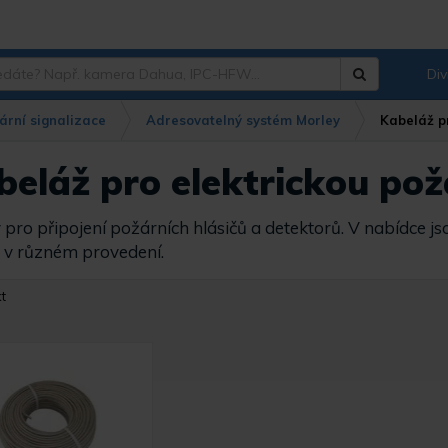
Div
Hledat
?
ární signalizace
Adresovatelný systém Morley
Kabeláž pr
eláž pro elektrickou požá
 pro připojení požárních hlásičů a detektorů. V nabídce 
 v různém provedení.
t