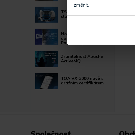
změnit.
TSS Roadshow
startuje!
Nový způsob
dopravy GLS
ParcelShop!
Zranitelnost Apache
ActiveMQ
TOA VX-3000 nově s
drážním certifikátem
Společnost
Obc