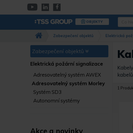
Přejít
k
YouTube
Linkedin
Facebook
hlavnímu
Co
OBJEKTY
obsahu
hledáte
Např.
Zabezpečení objektů
Elektrická pož
kamera
Dahua,
IPC-
Kab
Zabezpečení objektů
HFW…
Elektrická požární signalizace
Kabely
Adresovatelný systém AWEX
kabelů
Adresovatelný systém Morley
1 Produk
Systém SD3
Autonomní systémy
Akce a novinky