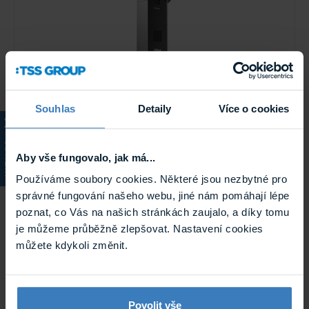
Dahua ITC416-PL8I-IZ 4 Mpx parkovací IP
Souhlas
Detaily
Více o cookies
kamera
4 Mpx parkovací IP kamera od společnosti Dahua. Kamera
je integrovaná. Přichází v jedinečném designu s
KATALOG
integrovanými IR ...
Aby vše fungovalo, jak má...
Na cestě
Používáme soubory cookies. Některé jsou nezbytné pro
ITC416-PL8I-IZ
správné fungování našeho webu, jiné nám pomáhají lépe
poznat, co Vás na našich stránkách zaujalo, a díky tomu
je můžeme průběžně zlepšovat. Nastavení cookies
můžete kdykoli změnit.
Povolit vše