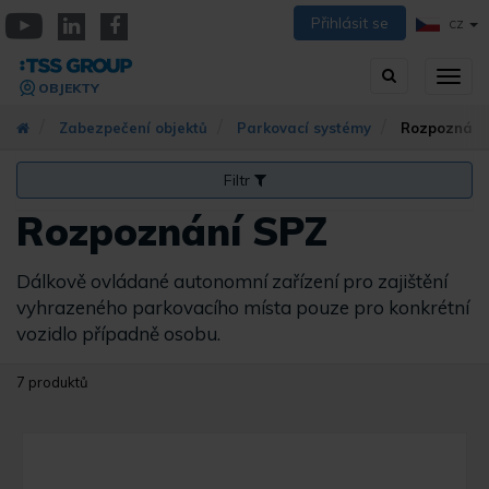
Přejít
Přihlásit se
CZ
k
YouTube
Linkedin
Facebook
hlavnímu
Vyhledávání
Přep
obsahu
OBJEKTY
zobra
navig
Zabezpečení objektů
Parkovací systémy
Rozpoznání
Filtr
Rozpoznání SPZ
Dálkově ovládané autonomní zařízení pro zajištění
vyhrazeného parkovacího místa pouze pro konkrétní
vozidlo případně osobu.
7 produktů