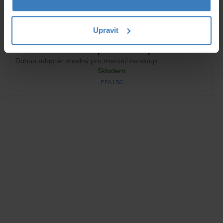
Upravit
Dahua PFA150 adaptér na sloup
Dahua adaptér vhodný pro montáž na sloup.
Skladem
PFA150