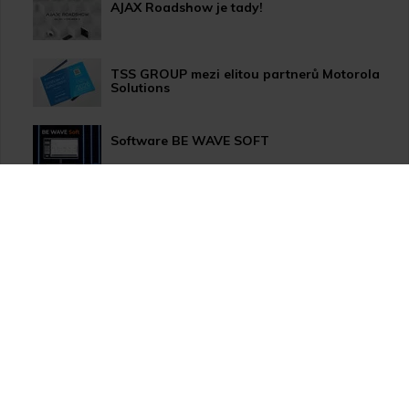
AJAX Roadshow je tady!
TSS GROUP mezi elitou partnerů Motorola
Solutions
Software BE WAVE SOFT
Aktualizace systému PERFECTA 64 M
TSS Roadshow startuje!
Nový způsob dopravy GLS ParcelShop!
Zranitelnost Apache ActiveMQ