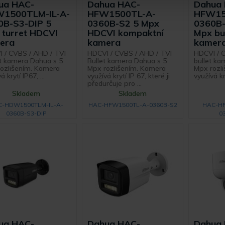
ua HAC-
Dahua HAC-
Dahua
1500TLM-IL-A-
HFW1500TL-A-
HFW15
0B-S3-DIP 5
0360B-S2 5 Mpx
0360B-
 turret HDCVI
HDCVI kompaktní
Mpx bu
era
kamera
kamer
 / CVBS / AHD / TVI
HDCVI / CVBS / AHD / TVI
HDCVI / 
t kamera Dahua s 5
Bullet kamera Dahua s 5
bullet ka
ozlišením. Kamera
Mpx rozlišením. Kamera
Mpx rozl
á krytí IP67, ...
využívá krytí IP 67, které ji
využívá kry
předurčuje pro ...
Skladem
Skladem
C-HDW1500TLM-IL-A-
HAC-HFW1500TL-A-0360B-S2
HAC-HF
0360B-S3-DIP
0
ua HAC-
Dahua HAC-
Dahua