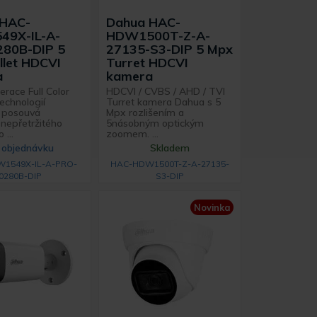
 HAC-
Dahua HAC-
49X-IL-A-
HDW1500T-Z-A-
80B-DIP 5
27135-S3-DIP 5 Mpx
llet HDCVI
Turret HDCVI
a
kamera
race Full Color
HDCVI / CVBS / AHD / TVI
echnologií
Turret kamera Dahua s 5
 posouvá
Mpx rozlišením a
nepřetržitého
5násobným optickým
 ...
zoomem. ...
 objednávku
Skladem
1549X-IL-A-PRO-
HAC-HDW1500T-Z-A-27135-
0280B-DIP
S3-DIP
Novinka