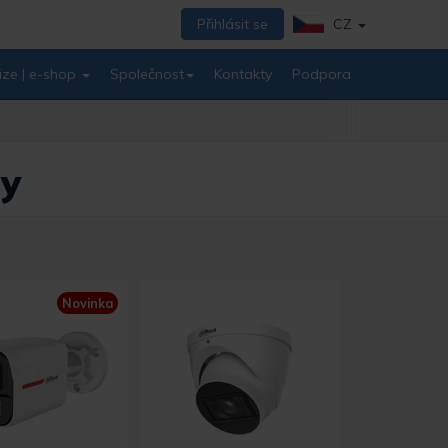
Přihlásit se
CZ
ize | e-shop
Společnost
Kontakty
Podpora
ry
Novinka