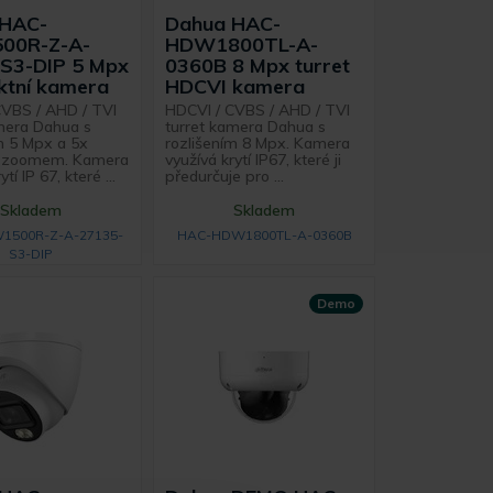
 HAC-
Dahua HAC-
00R-Z-A-
HDW1800TL-A-
S3-DIP 5 Mpx
0360B 8 Mpx turret
tní kamera
HDCVI kamera
CVBS / AHD / TVI
HDCVI / CVBS / AHD / TVI
amera Dahua s
turret kamera Dahua s
m 5 Mpx a 5x
rozlišením 8 Mpx. Kamera
m zoomem. Kamera
využívá krytí IP67, které ji
tí IP 67, které ...
předurčuje pro ...
Skladem
Skladem
1500R-Z-A-27135-
HAC-HDW1800TL-A-0360B
S3-DIP
Demo