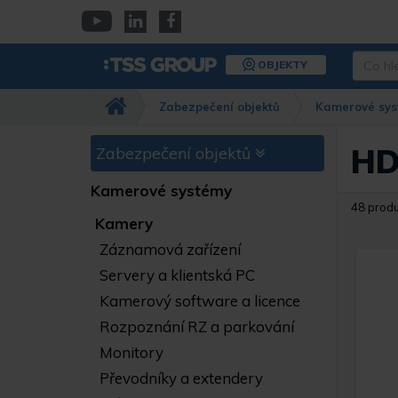
Přejít
k
YouTube
Linkedin
Facebook
hlavnímu
Co
OBJEKTY
obsahu
hledáte
Např.
Zabezpečení objektů
Kamerové sys
kamera
Dahua,
IPC-
HD
Zabezpečení objektů
HFW…
Kamerové systémy
48 prod
Kamery
Záznamová zařízení
Servery a klientská PC
Kamerový software a licence
Rozpoznání RZ a parkování
Monitory
Převodníky a extendery