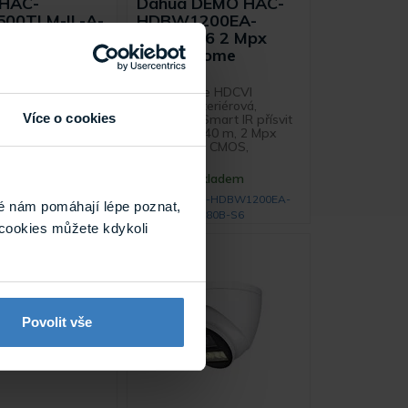
 HAC-
Dahua DEMO HAC-
00TLM-IL-A-
HDBW1200EA-
S3-DIP 5
0280B-S6 2 Mpx
rret HDCVI
HDCVI dome
a
kamera
CVBS / AHD / TVI
2 Mpx dome HDCVI
amera Dahua s
kamera, exteriérová,
Více o cookies
ím 5 Mpx. Kamera
Day/Night, Smart IR přísvit
krytím IP67, ...
s dosvitem 40 m, 2 Mpx
progressive CMOS,
rozlišení ...
Skladem
Skladem
W1500TLM-IL-A-
DEMO HAC-HDBW1200EA-
é nám pomáhají lépe poznat,
280B-S3-DIP
0280B-S6
cookies můžete kdykoli
Povolit vše