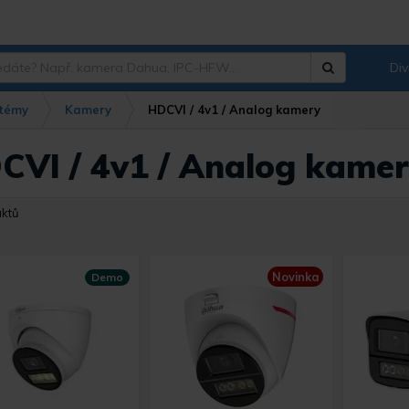
Div
Hledat
?
témy
Kamery
HDCVI / 4v1 / Analog kamery
CVI / 4v1 / Analog kame
uktů
Novinka
Demo