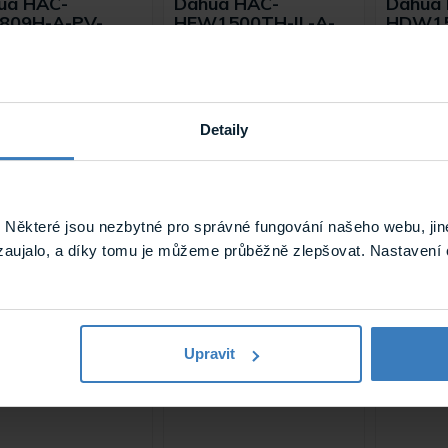
ua HAC-
Dahua HAC-
Dahua
809H-A-PV-
HFW1500TH-IL-A-
HDW15
0B-S2 8 Mpx
0360B-S3-DIP 5
0280B-
ret HDCVI
Mpx HDCVI kamera
Mpx tu
era
kamer
HDCVI / CVBS / AHD / TVI
bullet kamera Dahua s
 / CVBS / AHD / TVI
HDCVI / 
rozlišením 5 Mpx. Kamera
t kamera Dahua s 8
Turret k
má krytí IP67, které ji
Detaily
ozlišením. Kamera
rozlišen
předurčuje pro venkovní ...
á krytí IP 67, které ji
disponuje 
čuje pro ...
Na objednávku
Skladem
ME1809H-A-PV-0280B-
HAC-HFW1500TH-IL-A-0360B-
HAC-HD
Některé jsou nezbytné pro správné fungování našeho webu, jin
S2
S3-DIP
0
zaujalo, a díky tomu je můžeme průběžně zlepšovat. Nastavení 
Upravit