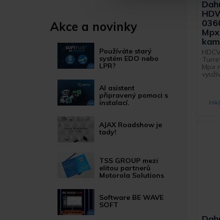
Dah
HDW
036
Akce a novinky
Mpx
kam
Používáte starý
HDCVI
systém EDO nebo
Turre
LPR?
Mpx r
využív
AI asistent
připravený pomoci s
instalací.
HA
AJAX Roadshow je
tady!
TSS GROUP mezi
elitou partnerů
Motorola Solutions
Software BE WAVE
SOFT
Dah