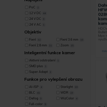
Dah
PoC
2
HFW
12 V DC
028
44
kom
24 V DC
3
kam
24 V AC
1
HDCV
Objektiv
Bulle
Mpx r
využív
Fixní
Fixní 3,6 mm
32
10
Fixní 2,8 mm
Zoom
21
15
HA
Inteligentní funkce kamer
Aktivní odstrašení
1
SMD plus
1
Super Adapt
2
Funkce pro vylepšení obrazu
AI-ISP
Starlight
4
20
BLC
WDR
41
23
Defog
WizColor
3
4
Full-color
5