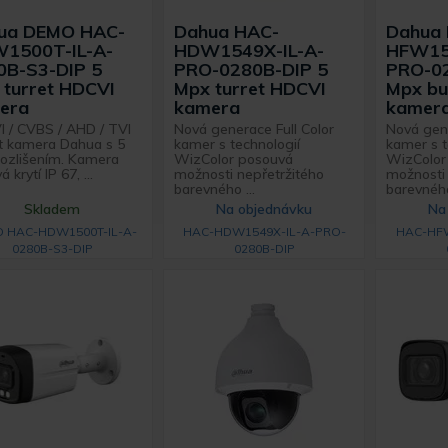
ua DEMO HAC-
Dahua HAC-
Dahua
1500T-IL-A-
HDW1549X-IL-A-
HFW15
0B-S3-DIP 5
PRO-0280B-DIP 5
PRO-02
 turret HDCVI
Mpx turret HDCVI
Mpx bu
era
kamera
kamer
 / CVBS / AHD / TVI
Nová generace Full Color
Nová gene
t kamera Dahua s 5
kamer s technologií
kamer s t
ozlišením. Kamera
WizColor posouvá
WizColor
á krytí IP 67, ...
možnosti nepřetržitého
možnosti 
barevného ...
barevného
Skladem
Na objednávku
Na
 HAC-HDW1500T-IL-A-
HAC-HDW1549X-IL-A-PRO-
HAC-HFW
0280B-S3-DIP
0280B-DIP