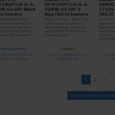
1500TLM-IL-A-
HFW1500TLM-IL-A-
HDBW2
0B-S3-DIP-Black
0280B-S3-DIP 5
27135-
px kamera
Mpx HDCVI kamera
HDCVI
I/CVBS/AHD/TVI
HDCVI / CVBS / AHD / TVI
HDCVI / 
t kamera Dahua s 5
bullet kamera Dahua s 5
dome kam
ozlišením. Kamera
Mpx rozlišením. Kamera
Mpx rozli
á krytí IP 67 které ji
využívá krytí IP 67 které ji
násobným
čuje pro venkovní ...
předurčuje pro ...
zoomem. 
krytí IP 67 
Na objednávku
Skladem
C-HFW1500TLM-IL-A-
HAC-HFW1500TLM-IL-A-
HAC-H
0280B-S3-DIP-Black
0280B-S3-DIP
2
«
1
2
3
»
Zobrazit dalších 20 produ