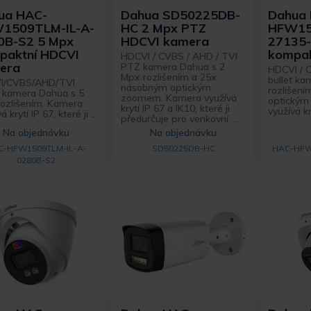
ua HAC-
Dahua SD50225DB-
Dahua
1509TLM-IL-A-
HC 2 Mpx PTZ
HFW15
0B-S2 5 Mpx
HDCVI kamera
27135-
paktní HDCVI
kompak
HDCVI / CVBS / AHD / TVI
era
PTZ kamera Dahua s 2
HDCVI / 
Mpx rozlišením a 25x
bullet k
I/CVBS/AHD/TVI
násobným optickým
rozlišení
t kamera Dahua s 5
zoomem. Kamera využívá
optický
ozlišením. Kamera
krytí IP 67 a IK10, které ji
využívá kry
á krytí IP 67, které ji ...
předurčuje pro venkovní ...
Na objednávku
Na objednávku
C-HFW1509TLM-IL-A-
SD50225DB-HC
HAC-HFW
0280B-S2