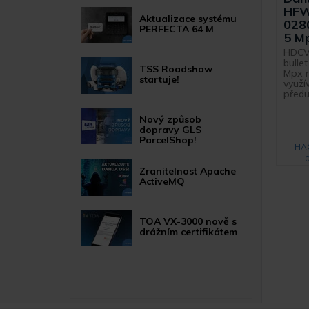
HFW
Aktualizace systému
028
PERFECTA 64 M
5 M
HDCV
bulle
TSS Roadshow
Mpx r
startuje!
využív
předur
Nový způsob
dopravy GLS
ParcelShop!
HA
Zranitelnost Apache
ActiveMQ
TOA VX-3000 nově s
drážním certifikátem