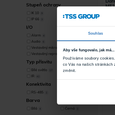
Dah
Stupeň ochrany
ME1
028
IK 10
IP 67
9
43
Tur
IP 66
kam
3
HDCVI
I/O
Turre
Souhlas
Mpx r
Alarm
4
využív
předur
Audio
6
Vestavěný mikrofon
24
Aby vše fungovalo, jak má...
Vestavěný reproduktor
1
HAC-
Používáme soubory cookies. 
Typ přísvitu
co Vás na našich stránkách 
Smart Dual Light
Bílé světlo
změnit.
17
9
IR
42
Konektivita
RS-485
2
Barva
Bílá
Černá
4
2