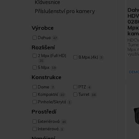
Klávesnice
Dah
Příslušenství pro kamery
HDW
028
Mpx
Výrobce
kam
Dahua
47
HDCVI
Turre
Rozlišení
Mpx r
využív
2 Mpx (Full HD)
8 Mpx (4k)
3
25
5 Mpx
19
DEMO
Konstrukce
Dome
PTZ
7
4
Kompaktní
Turret
20
16
Pinhole/Skrytá
1
Prostředí
Exteriérová
46
Interiérová
1
Napájení