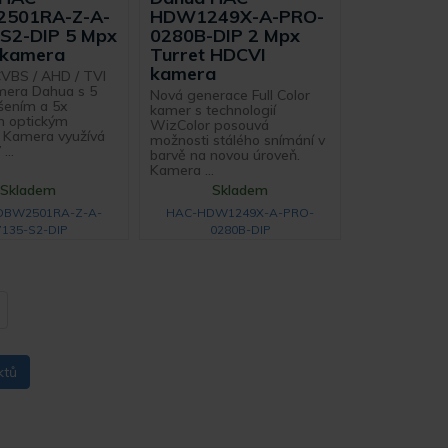
501RA-Z-A-
HDW1249X-A-PRO-
S2-DIP 5 Mpx
0280B-DIP 2 Mpx
 kamera
Turret HDCVI
kamera
CVBS / AHD / TVI
era Dahua s 5
Nová generace Full Color
šením a 5x
kamer s technologií
 optickým
WizColor posouvá
Kamera využívá
možnosti stálého snímání v
...
barvě na novou úroveň.
Kamera ...
Skladem
Skladem
DBW2501RA-Z-A-
HAC-HDW1249X-A-PRO-
7135-S2-DIP
0280B-DIP
ktů