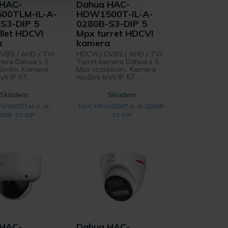
 HAC-
Dahua HAC-
00TLM-IL-A-
HDW1500T-IL-A-
S3-DIP 5
0280B-S3-DIP 5
llet HDCVI
Mpx turret HDCVI
a
kamera
CVBS / AHD / TVI
HDCVI / CVBS / AHD / TVI
mera Dahua s 5
Turret kamera Dahua s 5
išením. Kamera
Mpx rozlišením. Kamera
tí IP 67, ...
využívá krytí IP 67, ...
Skladem
Skladem
W1500TLM-IL-A-
HAC-HDW1500T-IL-A-0280B-
360B-S3-DIP
S3-DIP
 HAC-
Dahua HAC-