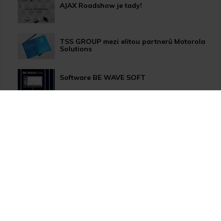
AJAX Roadshow je tady!
TSS GROUP mezi elitou partnerů Motorola
Solutions
Software BE WAVE SOFT
Aktualizace systému PERFECTA 64 M
TSS Roadshow startuje!
Nový způsob dopravy GLS ParcelShop!