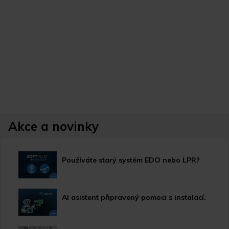
Akce a novinky
Používáte starý systém EDO nebo LPR?
AI asistent připravený pomoci s instalací.