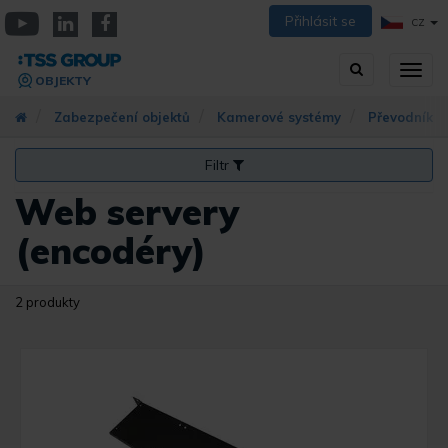
Přejít
Přihlásit se
CZ
k
YouTube
Linkedin
Facebook
hlavnímu
Vyhledávání
Přep
obsahu
OBJEKTY
zobra
navig
Zabezpečení objektů
Kamerové systémy
Převodníky 
Filtr
Web servery
(encodéry)
2 produkty