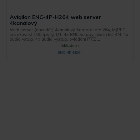
Avigilon ENC-4P-H264 web server
4kanálový
Web server (encodér) 4kanálový, komprese H.264, MJPEG,
snímkovost 100 fps @ D1, 4x BNC vstupy, alarm I/O 4/4, 4x
audio vstup, 4x audio výstup, ovládání PTZ ...
Skladem
ENC-4P-H264