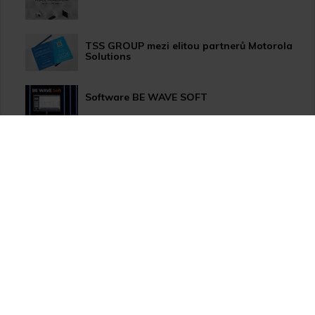
TSS GROUP mezi elitou partnerů Motorola
Solutions
Software BE WAVE SOFT
Aktualizace systému PERFECTA 64 M
TSS Roadshow startuje!
Nový způsob dopravy GLS ParcelShop!
Zranitelnost Apache ActiveMQ