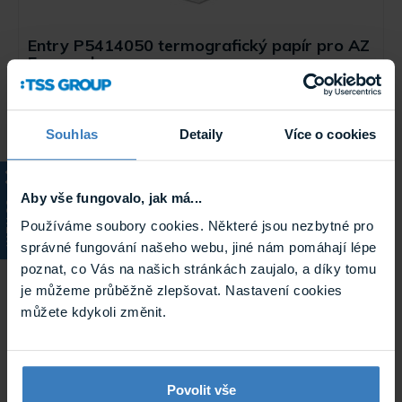
Entry P5414050 termografický papír pro AZ
Easypark
Termo papír v kotouči o průměru 140 mm, šířka 54 mm.
Výdej cca 1 500 lístků. Určeno pro řadu AZ EASYPARK
Na objednávku
Souhlas
Detaily
Více o cookies
P5414050
Aby vše fungovalo, jak má...
KATALOG
Používáme soubory cookies. Některé jsou nezbytné pro
správné fungování našeho webu, jiné nám pomáhají lépe
poznat, co Vás na našich stránkách zaujalo, a díky tomu
je můžeme průběžně zlepšovat. Nastavení cookies
můžete kdykoli změnit.
Povolit vše