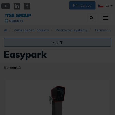
Přejít
Přihlásit se
CZ
k
YouTube
Linkedin
Facebook
hlavnímu
Vyhledávání
Přep
obsahu
OBJEKTY
zobra
navig
Zabezpečení objektů
Parkovací systémy
Terminály
Filtr
Easypark
5 produktů