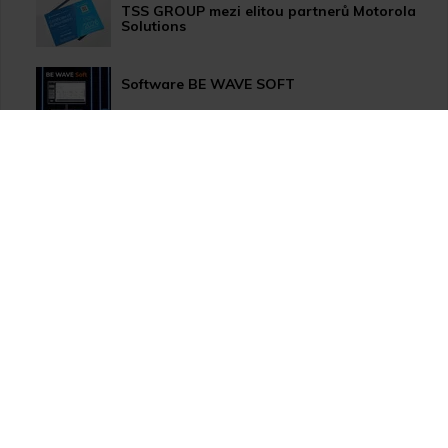
TSS GROUP mezi elitou partnerů Motorola
Solutions
Software BE WAVE SOFT
Aktualizace systému PERFECTA 64 M
TSS Roadshow startuje!
Nový způsob dopravy GLS ParcelShop!
Zranitelnost Apache ActiveMQ