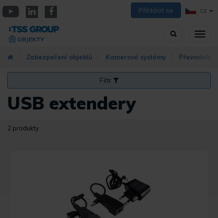
Přejít
Přihlásit se
CZ
k
YouTube
Linkedin
Facebook
hlavnímu
Vyhledávání
Přep
obsahu
OBJEKTY
zobra
navig
Zabezpečení objektů
Kamerové systémy
Převodníky 
Filtr
USB extendery
2 produkty