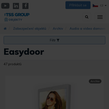
Přejít
Přihlásit se
CZ
k
YouTube
Linkedin
Facebook
hlavnímu
Vyhledávání
Přep
obsahu
OBJEKTY
zobra
navig
Zabezpečení objektů
Archiv
Audio a video domovní t
Filtr
Easydoor
47 produktů
Archiv