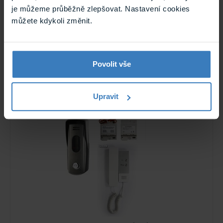
je můžeme průběžně zlepšovat. Nastavení cookies
můžete kdykoli změnit.
Easydoor eTEL 5 audio telefon handsfree
Uživatelsky jednoduchý audio handsfree telefon v provedení
bílý plast. Samozřejmostí je nezávislé ...
Není skladem
Povolit vše
Tento produkt již není v nabídce.
eTEL 5
Upravit
Archiv