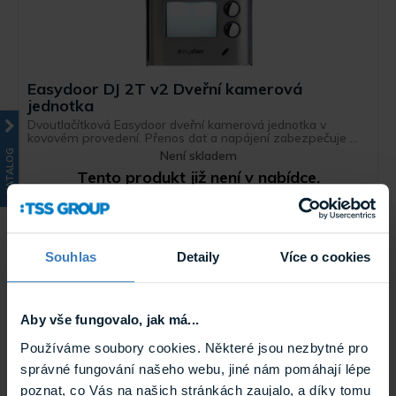
Easydoor DJ 2T v2 Dveřní kamerová
jednotka
Dvoutlačítková Easydoor dveřní kamerová jednotka v
kovovém provedení. Přenos dat a napájení zabezpečuje ...
KATALOG
Není skladem
Tento produkt již není v nabídce.
DJ 2T v2
Archiv
Souhlas
Detaily
Více o cookies
Aby vše fungovalo, jak má...
Používáme soubory cookies. Některé jsou nezbytné pro
správné fungování našeho webu, jiné nám pomáhají lépe
poznat, co Vás na našich stránkách zaujalo, a díky tomu