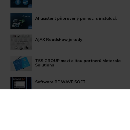
AI asistent připravený pomoci s instalací.
AJAX Roadshow je tady!
TSS GROUP mezi elitou partnerů Motorola
Solutions
Software BE WAVE SOFT
Aktualizace systému PERFECTA 64 M
TSS Roadshow startuje!