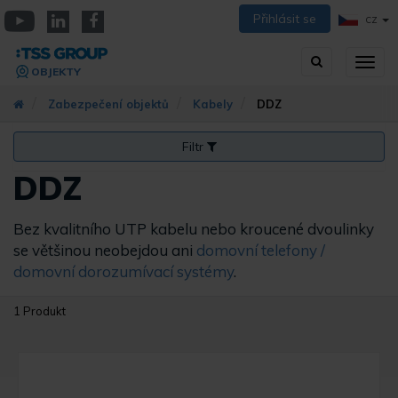
Přejít
Přihlásit se
CZ
k
YouTube
Linkedin
Facebook
hlavnímu
Vyhledávání
Přep
obsahu
OBJEKTY
zobra
navig
Zabezpečení objektů
Kabely
DDZ
Filtr
DDZ
Bez kvalitního UTP kabelu nebo kroucené dvoulinky
se většinou neobejdou ani
domovní telefony /
domovní dorozumívací systémy
.
1 Produkt