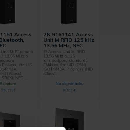
1151 Access
2N 9161141 Access
Bluetooth,
Unit M RFID 125 kHz,
NFC
13.56 MHz, NFC
 Unit M, Bluetooth
IP Access Unit M, RFID
FID 13,56 MHz a
13,56 MHz a 125
podpora
kHz,podpora standardů
ů EM4xxx, čte UID
EM4xxx, čte UID (CSN):
SO14443A,
ISO14443A, PicoPass (HID
(HID iClass),
iClass), ...
 SR(IX), NFC ...
Skladem
Na objednávku
9161151
9161141