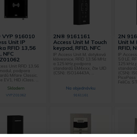
 VYP 916010
2N® 9161161
2N 916
ss Unit IP
Access Unit M Touch
Unit M 
ka RFID 13,56
keypad, RFID, NFC
RFID, 
, NFC
IP Access Unit M, dotyková
IP Access
Z01062
klávesnice, RFID 13,56 MHz
5.0 LE, R
a 125 kHz,podpora
125 kHz,
cess Unit RFID 13,56
standardů EM4xxx, čte UID
standard
modul, podpora
(CSN): ISO14443A, ...
(CSN): I
ardů Mifare Classic,
PicoPass 
e EV1, HID iClass, ...
FeliCa, ST
Skladem
Na objednávku
VYPZ01062
9161161