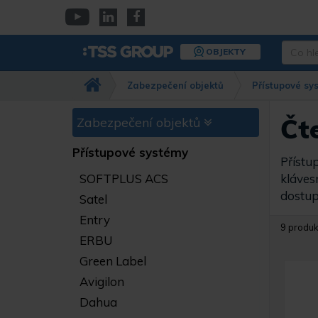
Přejít
k
YouTube
Linkedin
Facebook
hlavnímu
Co
OBJEKTY
obsahu
hledáte
Např.
Zabezpečení objektů
Přístupové sy
kamera
Dahua,
IPC-
Čt
Zabezpečení objektů
HFW…
Přístupové systémy
Přístu
SOFTPLUS ACS
kláves
dostup
Satel
Entry
9 produk
ERBU
Green Label
Avigilon
Dahua