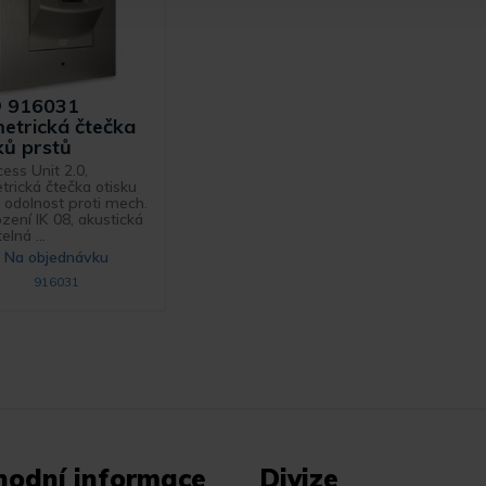
 916031
etrická čtečka
ků prstů
ess Unit 2.0,
trická čtečka otisku
, odolnost proti mech.
zení IK 08, akustická
elná ...
Na objednávku
916031
hodní informace
Divize