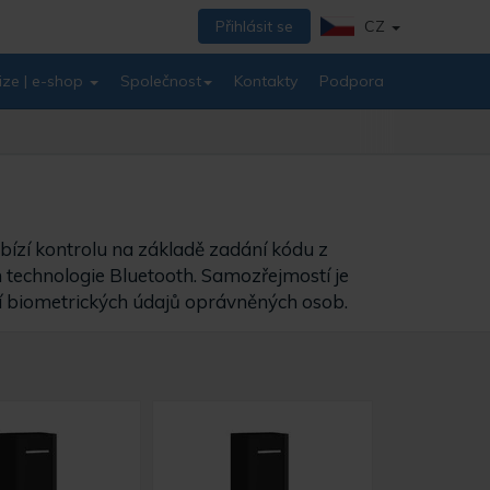
Přihlásit se
CZ
ize | e-shop
Společnost
Kontakty
Podpora
abízí kontrolu na základě zadání kódu z
m technologie Bluetooth. Samozřejmostí je
ní biometrických údajů oprávněných osob.