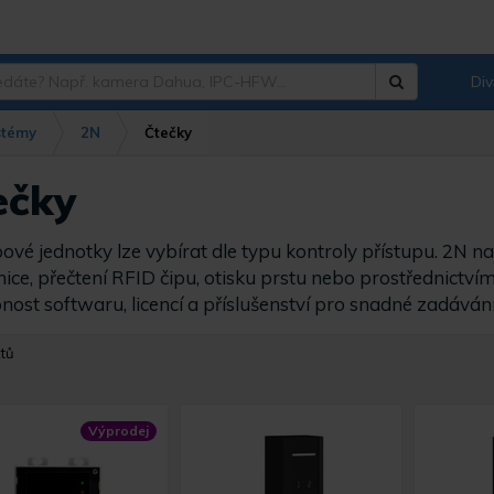
Div
Hledat
?
stémy
2N
Čtečky
ečky
pové jednotky lze vybírat dle typu kontroly přístupu. 2N n
nice, přečtení RFID čipu, otisku prstu nebo prostřednictví
nost softwaru, licencí a příslušenství pro snadné zadává
tů
Výprodej