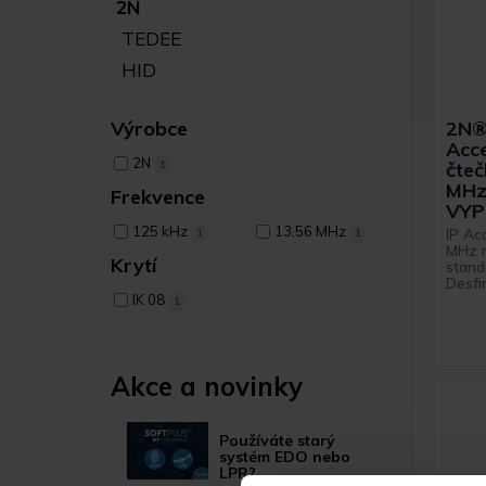
2N
TEDEE
HID
2N®
Výrobce
Acce
2N
1
čteč
MHz
Frekvence
VYP
125 kHz
13,56 MHz
IP Ac
1
1
MHz 
Krytí
stand
Desfir
IK 08
1
Akce a novinky
Používáte starý
systém EDO nebo
LPR?