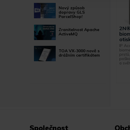
Nový způsob
dopravy GLS
ParcelShop!
2N®
Zranitelnost Apache
biom
ActiveMQ
otis
IP Acc
biome
TOA VX-3000 nově s
prstů
drážním certifikátem
poško
a svět
Společnost
Obc