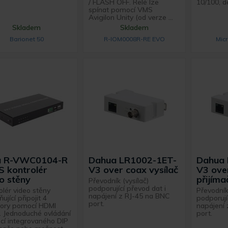
/ FLASH OFF. Relé lze
10/100, dé
spínat pomocí VMS
Avigilon Unity (od verze ...
Skladem
Skladem
Barionet 50
R-IOM0008R-RE EVO
Micr
u R-VWC0104-R
Dahua LR1002-1ET-
Dahua 
 kontrolér
V3 over coax vysílač
V3 ove
o stěny
přijíma
Převodník (vysílač)
podporující převod dat i
olér video stěny
Převodník
napájení z RJ-45 na BNC
jící připojit 4
podporují
port.
ory pomocí HDMI
napájení
. Jednoduché ovládání
port.
í integrovaného DIP