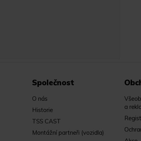
Společnost
Obc
O nás
Všeob
a rekl
Historie
Regis
TSS CAST
Ochra
Montážní partneři (vozidla)
Akce