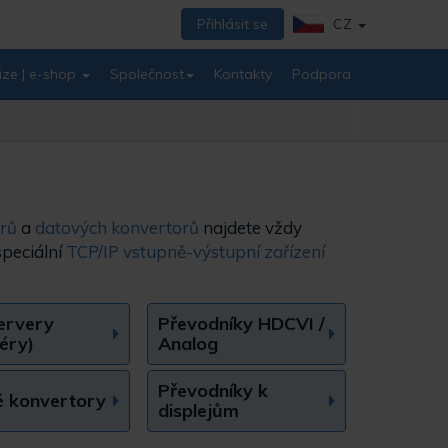
Přihlásit se
CZ
ize | e-shop
Společnost
Kontakty
Podpora
rů
a
datových konvertorů
najdete vždy
speciální
TCP/IP vstupně-výstupní zařízení
ervery
Převodníky HDCVI /
éry)
Analog
Převodníky k
 konvertory
displejům