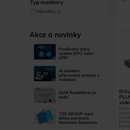
mA
Typ monitoru
Videostěny
2
Akce a novinky
Používáte starý
systém EDO nebo
LPR?
AI asistent
připravený pomoci s
instalací.
Erb
AJAX Roadshow je
PLUS
tady!
vide
Kontr
umožňu
TSS GROUP mezi
monit
elitou partnerů
portů
Motorola Solutions
pomoc