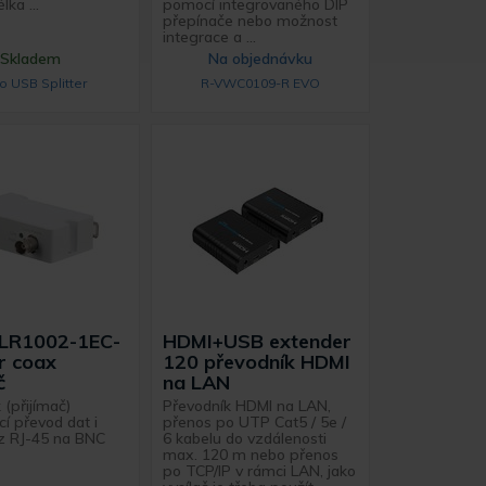
lka ...
pomocí integrovaného DIP
přepínače nebo možnost
integrace a ...
Skladem
Na objednávku
o USB Splitter
R-VWC0109-R EVO
LR1002-1EC-
HDMI+USB extender
r coax
120 převodník HDMI
č
na LAN
 (přijímač)
Převodník HDMI na LAN,
cí převod dat i
přenos po UTP Cat5 / 5e /
 z RJ-45 na BNC
6 kabelu do vzdálenosti
max. 120 m nebo přenos
po TCP/IP v rámci LAN, jako