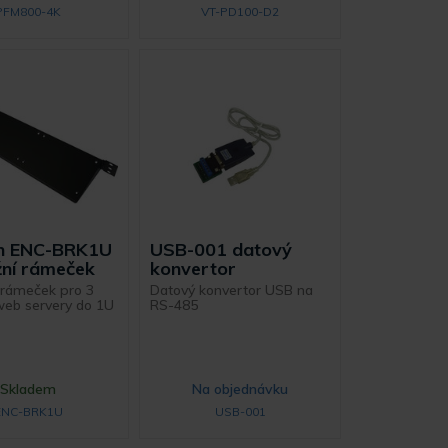
PFM800-4K
VT-PD100-D2
on ENC-BRK1U
USB-001 datový
ní rámeček
konvertor
 rámeček pro 3
Datový konvertor USB na
web servery do 1U
RS-485
Skladem
Na objednávku
ENC-BRK1U
USB-001