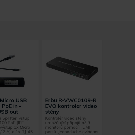
 Micro USB
Erbu R-VWC0109-R
r PoE in -
EVO kontrolér video
USB out
stěny
 Splitter, vstup
Kontrolér video stěny
100 PoE (IEE
umožňující připojit až 9
 výstup 1x Micro
monitorů pomocí HDMI
/ 2 A) a 1x RJ-45
portů. Jednoduché ovládání