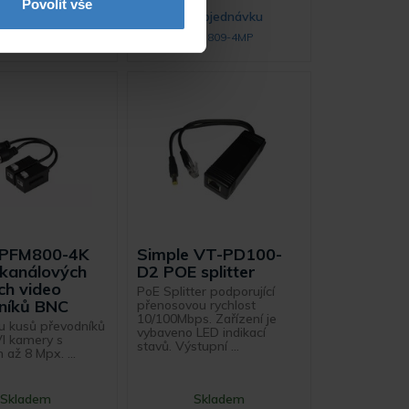
Povolit vše
Skladem
Na objednávku
over IP RX V4.0
PFM809-4MP
 PFM800-4K
Simple VT-PD100-
kanálových
D2 POE splitter
ch video
PoE Splitter podporující
níků BNC
přenosovou rychlost
10/100Mbps. Zařízení je
u kusů převodníků
vybaveno LED indikací
I kamery s
stavů. Výstupní ...
 až 8 Mpx. ...
Skladem
Skladem