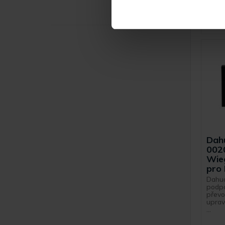
Dah
002
Wie
pro
Dahua
podpo
převo
upra
...