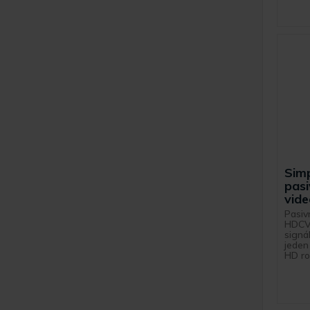
Sim
pasi
vide
Pasiv
HDCV
signá
jeden
HD roz