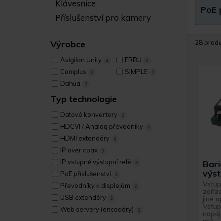
Klávesnice
PoE p
Příslušenství pro kamery
Výrobce
28 prod
Avigilon Unity
ERBU
4
3
Camplus
SIMPLE
3
7
Dahua
7
Typ technologie
Datové konvertory
2
HDCVI / Analog převodníky
4
HDMI extendéry
6
IP over coax
3
IP vstupně výstupní relé
Bari
3
výst
PoE příslušenství
3
Vstup
Převodníky k displejům
2
zaříz
USB extendéry
jiné 
2
Vstup
Web servery (encodéry)
2
napáj