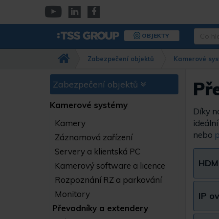
Přejít
k
YouTube
Linkedin
Facebook
hlavnímu
Co
OBJEKTY
obsahu
hledáte
Např.
Zabezpečení objektů
Kamerové sys
kamera
Dahua,
IPC-
Př
Zabezpečení objektů
HFW…
Kamerové systémy
Díky n
Kamery
ideáln
nebo
p
Záznamová zařízení
Servery a klientská PC
HDMI
Kamerový software a licence
Rozpoznání RZ a parkování
Monitory
IP o
Převodníky a extendery