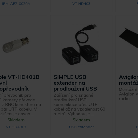
IPM-AE7-0020A
VT-HD403
ple VT-HD401B
Avigil
SIMPLE USB
vní
montáž
extender na
opřevodník
prodloužení USB
Montážní
Avigilon 
ní převodník pro
Zařízení pro snadné
racku
I kamery převede
prodloužení USB
l z BNC konektoru na
komunikace přes UTP
 pár UTP kabelu. V
kabel až na vzdálenost 60
lišení je dosah ...
metrů. Výhodou je ...
Skladem
Skladem
VT-HD401B
USB extender