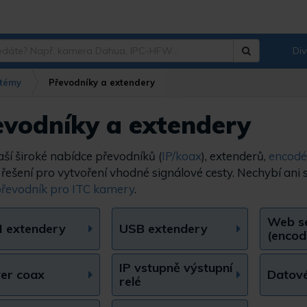
Div
Hledat
?
témy
Převodníky a extendery
evodníky a extendery
aší široké nabídce převodníků (
IP/koax
), extenderů,
encodé
í řešení pro vytvoření vhodné signálové cesty. Nechybí ani 
řevodník pro ITC kamery
.
Web s
 extendery
USB extendery
(encod
IP vstupně výstupní
ver coax
Datové
relé