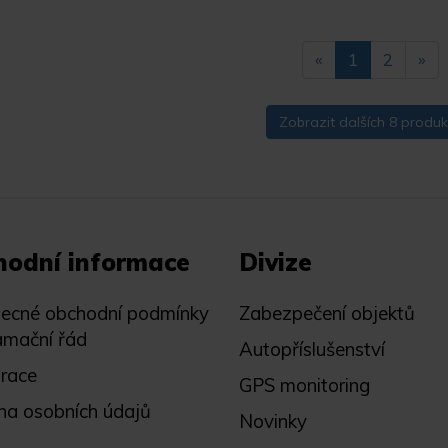
«
1
2
»
Zobrazit dalších 8 produk
hodní informace
Divize
ecné obchodní podmínky
Zabezpečení objektů
amační řád
Autopříslušenství
trace
GPS monitoring
na osobních údajů
Novinky