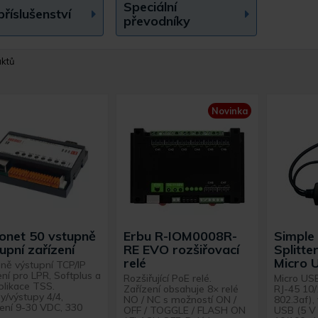
Speciální
říslušenství
převodníky
uktů
Novinka
onet 50 vstupně
Erbu R-IOM0008R-
Simple
upní zařízení
RE EVO rozšiřovací
Splitte
relé
Micro 
ně výstupní TCP/IP
ení pro LPR, Softplus a
Rozšiřující PoE relé.
Micro USB
aplikace TSS.
Zařízení obsahuje 8× relé
RJ-45 10/
y/výstupy 4/4,
NO / NC s možností ON /
802.3af),
ení 9-30 VDC, 330
OFF / TOGGLE / FLASH ON
USB (5 V 