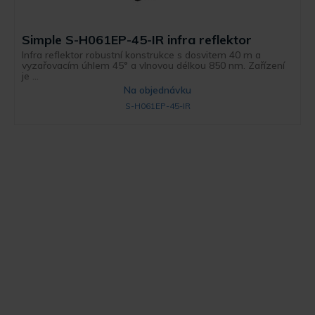
Simple S-H061EP-45-IR infra reflektor
Infra reflektor robustní konstrukce s dosvitem 40 m a
vyzařovacím úhlem 45° a vlnovou délkou 850 nm. Zařízení
je ...
Na objednávku
S-H061EP-45-IR