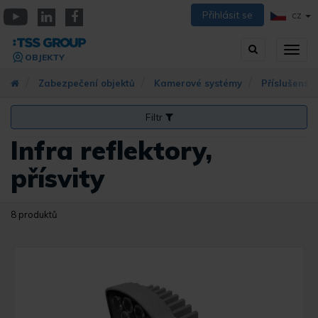
Přejít
Přihlásit se
CZ
k
YouTube
Linkedin
Facebook
hlavnímu
Vyhledávání
Přep
obsahu
OBJEKTY
zobra
navig
Zabezpečení objektů
Kamerové systémy
Příslušenst
Filtr
Infra reflektory,
přísvity
8 produktů