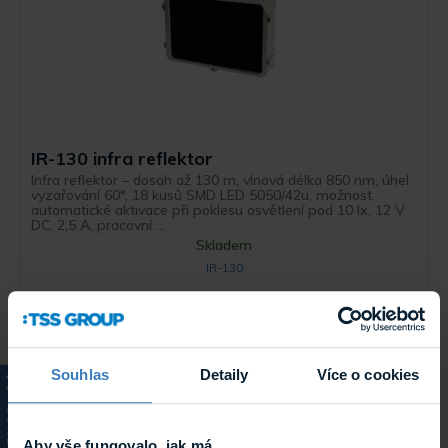
IR-130 infra reflektor
Infra reflektor – dosah až 130 m, vlnová délka 850 nm, úhel
vyzařování 60°, 18 kusů SMD LED 5050/42u, možnost
automatické aktivace při poklesu osvětlení pod 10 lx, 12 V
DC, 2,5 A, pracovní ...
Skladem
IR-130
Souhlas
Detaily
Více o cookies
KATALOG
Aby vše fungovalo, jak má...