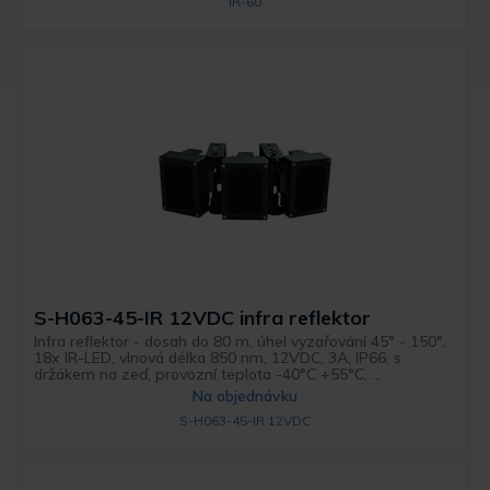
IR-60
S-H063-45-IR 12VDC infra reflektor
Infra reflektor - dosah do 80 m, úhel vyzařování 45° - 150°,
18x IR-LED, vlnová délka 850 nm, 12VDC, 3A, IP66, s
držákem na zeď, provozní teplota -40°C +55°C, ...
Na objednávku
S-H063-45-IR 12VDC