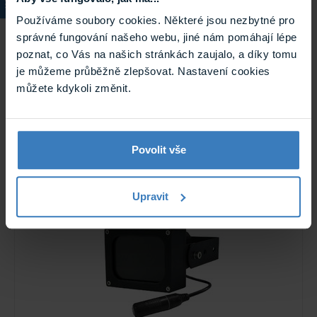
Používáme soubory cookies. Některé jsou nezbytné pro
správné fungování našeho webu, jiné nám pomáhají lépe
poznat, co Vás na našich stránkách zaujalo, a díky tomu
je můžeme průběžně zlepšovat. Nastavení cookies
IR-80 infra reflektor
můžete kdykoli změnit.
Infra reflektor – dosah až 80 m, úhel vyzařování 60°, vlnová
délka 850 nm, 8 kusů SMD LED 5050/42u, možnost
automatické aktivace při poklesu osvětlení pod 10 lx, 12 V
DC, 1,5 A, pracovní ...
Skladem
Povolit vše
IR-80
Upravit