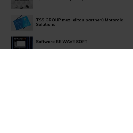
TSS GROUP mezi elitou partnerů Motorola
Solutions
Software BE WAVE SOFT
Aktualizace systému PERFECTA 64 M
TSS Roadshow startuje!
Nový způsob dopravy GLS ParcelShop!
Zranitelnost Apache ActiveMQ