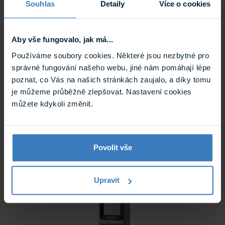
Souhlas
Detaily
Více o cookies
Aby vše fungovalo, jak má...
Používáme soubory cookies. Některé jsou nezbytné pro
Entry VYP E KR110MF přístupová čtečka
správné fungování našeho webu, jiné nám pomáhají lépe
RFID VYPZ00755
poznat, co Vás na našich stránkách zaujalo, a díky tomu
Přístupová čtečka RFID určená pro čtení bezkontaktních
je můžeme průběžně zlepšovat. Nastavení cookies
klíčenek a karet. Čtečka má antivandal provedení s krytím
IP 67 a ...
můžete kdykoli změnit.
Skladem
VYPZ00755
Povolit vše
Upravit