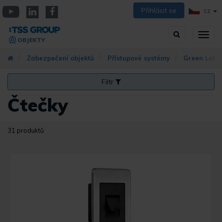
Přejít
Přihlásit se
CZ
k
YouTube
Linkedin
Facebook
hlavnímu
Vyhledávání
Přep
obsahu
OBJEKTY
zobra
navig
Zabezpečení objektů
Přístupové systémy
Green Labe
Filtr
Čtečky
31 produktů