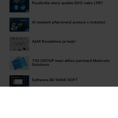
Používáte starý systém EDO nebo LPR?
AI asistent připravený pomoci s instalací.
AJAX Roadshow je tady!
TSS GROUP mezi elitou partnerů Motorola
Solutions
Software BE WAVE SOFT
Aktualizace systému PERFECTA 64 M