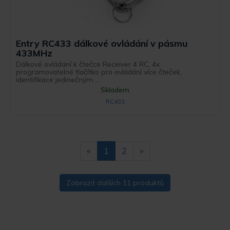
Entry RC433 dálkové ovládání v pásmu
433MHz
Dálkové ovládání k čtečce Receiver 4 RC, 4x
programovatelné tlačítko pro ovládání více čteček,
identifikace jedinečným ...
Skladem
RC433
«
1
2
»
Zobrazit dalších 11 produktů