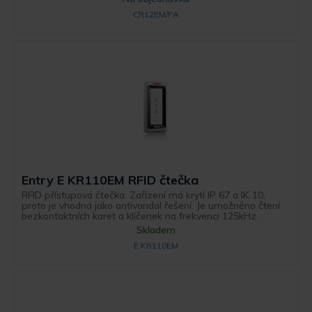
CR12EM/PA
Entry E KR110EM RFID čtečka
RFID přístupová čtečka. Zařízení má krytí IP 67 a IK 10,
proto je vhodná jako antivandal řešení. Je umožněno čtení
bezkontaktních karet a klíčenek na frekvenci 125kHz.
Skladem
E KR110EM