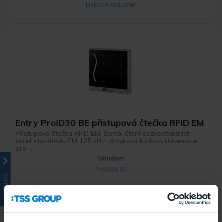
DEMO E KR110MF
Entry ProID30 BE přístupová čtečka RFID EM
Přístupová čtečka RFID EM, černá, čtení bezkontaktních
karet standardu EM 125 kHz, dotyková kódová klávesnice
pro ...
Skladem
ProID30 BE
KATALOG
Výprodej