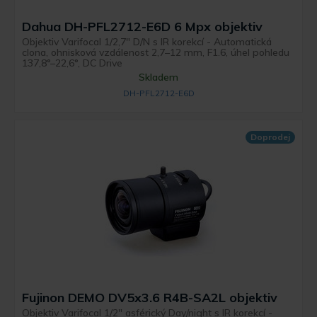
Dahua DH-PFL2712-E6D 6 Mpx objektiv
Objektiv Varifocal 1/2,7" D/N s IR korekcí - Automatická
clona, ohnisková vzdálenost 2,7–12 mm, F1.6, úhel pohledu
137,8°–22,6°, DC Drive
Skladem
DH-PFL2712-E6D
Doprodej
Fujinon DEMO DV5x3.6 R4B-SA2L objektiv
Objektiv Varifocal 1/2" asférický Day/night s IR korekcí -