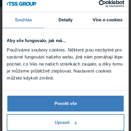
Souhlas
Detaily
Více o cookies
Aby vše fungovalo, jak má...
Avigilon DEMO FSC1714TH objektiv
Megapixelový objektiv D / N s IR korekcí - Automatická
Používáme soubory cookies. Některé jsou nezbytné pro
clona, ohnisková vzdálenost f = 1,7 mm, F = 1.8, úhel
pohledu 120° pro 2 až 5 MPx kamery, 110° pro 1MPx ...
správné fungování našeho webu, jiné nám pomáhají lépe
Skladem
poznat, co Vás na našich stránkách zaujalo, a díky tomu
DEMO FSC1714TH
je můžeme průběžně zlepšovat. Nastavení cookies
můžete kdykoli změnit.
Povolit vše
Upravit