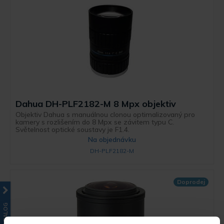
Dahua DH-PLF2182-M 8 Mpx objektiv
Objektiv Dahua s manuálnou clonou optimalizovaný pro
kamery s rozlišením do 8 Mpx se závitem typu C.
Světelnost optické soustavy je F1.4.
Na objednávku
DH-PLF2182-M
Doprodej
KATALOG