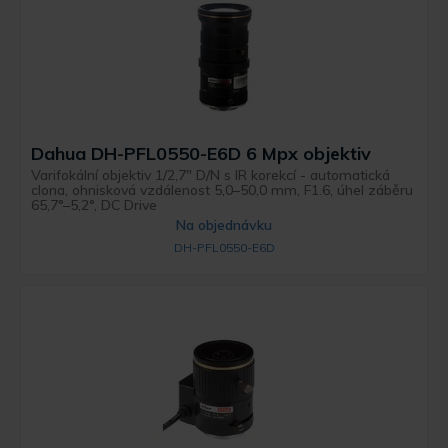
Dahua DH-PFL0550-E6D 6 Mpx objektiv
Varifokální objektiv 1/2,7" D/N s IR korekcí - automatická
clona, ohnisková vzdálenost 5,0–50,0 mm, F1.6, úhel záběru
65,7°–5,2°, DC Drive
Na objednávku
DH-PFL0550-E6D