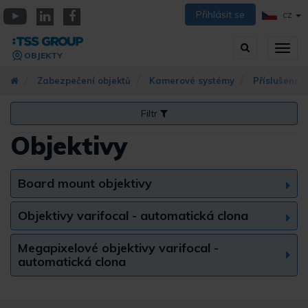
Přejít
Přihlásit se
CZ
k
YouTube
Linkedin
Facebook
hlavnímu
Vyhledávání
Přep
obsahu
OBJEKTY
zobra
navig
Zabezpečení objektů
Kamerové systémy
Příslušenst
Filtr
Objektivy
Board mount objektivy
Objektivy varifocal - automatická clona
Megapixelové objektivy varifocal -
automatická clona