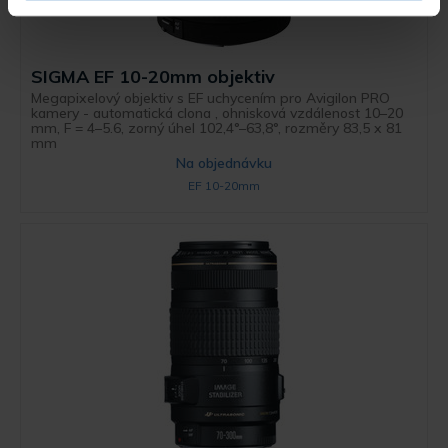
SIGMA EF 10-20mm objektiv
Megapixelový objektiv s EF uchycením pro Avigilon PRO
kamery - automatická clona , ohnisková vzdálenost 10–20
mm, F = 4–5.6, zorný úhel 102,4°–63,8°, rozměry 83,5 x 81
mm
Na objednávku
EF 10-20mm