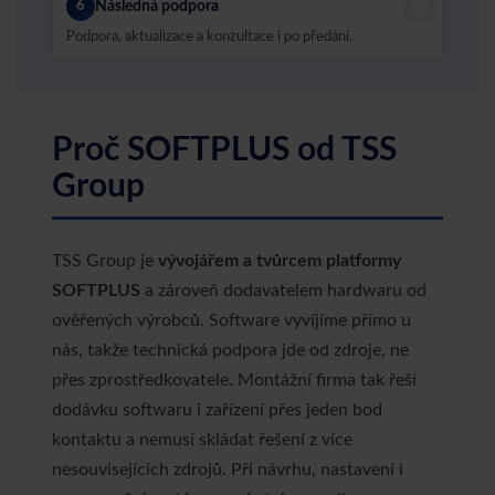
6
6
Následná podpora
Podpora, aktualizace a konzultace i po předání.
Proč SOFTPLUS od TSS
Group
TSS Group je
vývojářem a tvůrcem platformy
SOFTPLUS
a zároveň dodavatelem hardwaru od
ověřených výrobců. Software vyvíjíme přímo u
nás, takže technická podpora jde od zdroje, ne
přes zprostředkovatele. Montážní firma tak řeší
dodávku softwaru i zařízení přes jeden bod
kontaktu a nemusí skládat řešení z více
nesouvisejících zdrojů. Při návrhu, nastavení i