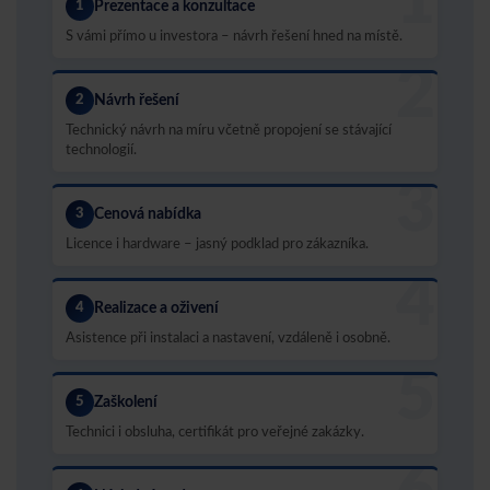
1
1
Prezentace a konzultace
S vámi přímo u investora – návrh řešení hned na místě.
2
2
Návrh řešení
Technický návrh na míru včetně propojení se stávající
technologií.
3
3
Cenová nabídka
Licence i hardware – jasný podklad pro zákazníka.
4
4
Realizace a oživení
Asistence při instalaci a nastavení, vzdáleně i osobně.
5
5
Zaškolení
Technici i obsluha, certifikát pro veřejné zakázky.