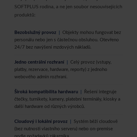
SOFTPLUS rodina, a ne jen soubor nesouvisejících
produktů:
Bezobslužný provoz
|
Objekty mohou fungovat bez
personálu nebo jen s částečnou obsluhou. Otevřeno
24/7 bez navýšení mzdových nákladů.
Jedno centrální rozhraní
|
Celý provoz (vstupy,
platby, rezervace, hardware, reporty) z jednoho
webového admin rozhraní.
Široká kompatibilita hardwaru
|
Řešení integruje
čtečky, turnikety, kamery, platební terminály, kiosky a
další hardware od různých výrobců.
Cloudový i lokální provoz
|
Systém běží cloudově
(bez nutnosti vlastního serveru) nebo on-premise
podle požadavků zákazníka.