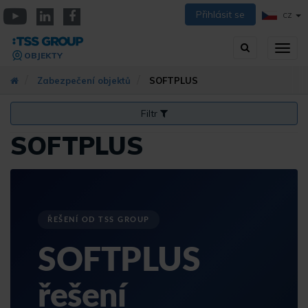
Přejít
Přihlásit se
CZ
k
YouTube
Linkedin
Facebook
hlavnímu
Vyhledávání
Přep
obsahu
OBJEKTY
zobra
navig
Zabezpečení objektů
SOFTPLUS
Filtr
SOFTPLUS
ŘEŠENÍ OD TSS GROUP
SOFTPLUS
řešení