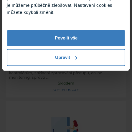
je můžeme průběžně zlepšovat. Nastavení cookies
můžete kdykoli změnit.
Povolit vše
SOFTPLUS ACS licence pro přístupový
Upravit
systém
Přístupový modul Softplus, k Entry terminálům a ACS
kontrolérům, základní zpracování přístupu, online
monitoring, správa ...
Skladem
SOFTPLUS ACS