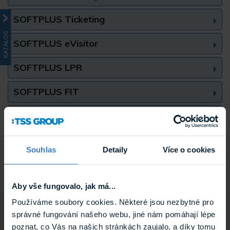
SOFTPLUS Ticketing
KATALOG
SOFTPLUS eVisitor
SOFTPLUS LPR
SOFTPLUS FIT
SOFTPLUS Stadium
Docházkový systém EDO3
Souhlas
Detaily
Více o cookies
Integrace
Aby vše fungovalo, jak má...
80 produktů
Používáme soubory cookies. Některé jsou nezbytné pro
správné fungování našeho webu, jiné nám pomáhají lépe
poznat, co Vás na našich stránkách zaujalo, a díky tomu