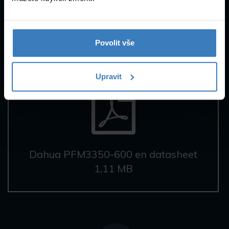
Datasheety
Povolit vše
Upravit
Dahua PFM3350-600 en datasheet
1,11 MB