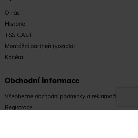
O nás
Historie
TSS CAST
Montážní partneři (vozidla)
Kariéra
Obchodní informace
Všeobecné obchodní podmínky a reklamační řád
Registrace
Ochrana osobních údajů
Akce