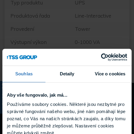
Typ produktu
UPS
Produktová řada
Line-Interactive
Provedení
Tower
Výstupní výkon
0-1000 VA
Hmotnost
4.35 kg
Souhlas
Detaily
Více o cookies
Návody a
Aby vše fungovalo, jak má...
KATALOG
Používáme soubory cookies. Některé jsou nezbytné pro
podpora
správné fungování našeho webu, jiné nám pomáhají lépe
poznat, co Vás na našich stránkách zaujalo, a díky tomu
je můžeme průběžně zlepšovat. Nastavení cookies
můžete kdykoli změnit.