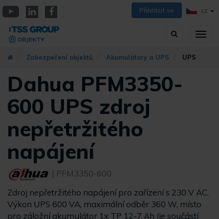
Přejít
Přihlásit se
CZ
k
YouTube
Linkedin
Facebook
hlavnímu
Vyhledávání
Přep
obsahu
OBJEKTY
zobra
navig
Zabezpečení objektů
Akumulátory a UPS
UPS
Dahua PFM3350-
600 UPS zdroj
nepřetržitého
napájení
| PFM3350-600
Zdroj nepřetržitého napájení pro zařízení s 230 V AC.
Výkon UPS 600 VA, maximální odběr 360 W, místo
pro záložní akumulátor 1x TP 12-7 Ah (je součástí