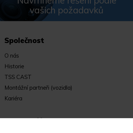
Navrhneme řešení podle
vašich požadavků
Společnost
O nás
Historie
TSS CAST
Montážní partneři (vozidla)
Kariéra
Obchodní informace