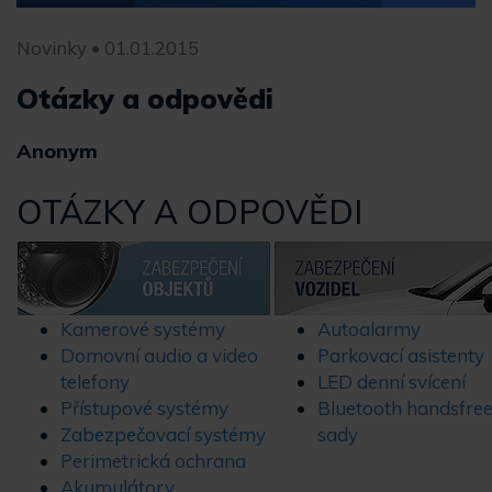
Novinky • 01.01.2015
Otázky a odpovědi
Anonym
OTÁZKY A ODPOVĚDI
Kamerové systémy
Autoalarmy
Domovní audio a video
Parkovací asistenty
telefony
LED denní svícení
Přístupové systémy
Bluetooth handsfre
Zabezpečovací systémy
sady
Perimetrická ochrana
Akumulátory