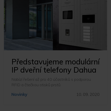
Představujeme modulární
IP dveřní telefony Dahua
Nabízí řešení až pro 40 účastníků s podporou
RFID a čtečkou otisků prstů.
Novinky
10. 09. 2020