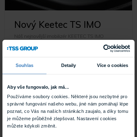
Nový Keetec TS IMO
Náš nejnovější imobilizér KEETEC TS IMO
zabezpečí, že Vaše vozidlo najdete vždy tam, kde
jste ho zaparkovali.
Novinky
14. 10. 2020
Souhlas
Detaily
Více o cookies
Aby vše fungovalo, jak má...
Používáme soubory cookies. Některé jsou nezbytné pro
správné fungování našeho webu, jiné nám pomáhají lépe
poznat, co Vás na našich stránkách zaujalo, a díky tomu
je můžeme průběžně zlepšovat. Nastavení cookies
můžete kdykoli změnit.