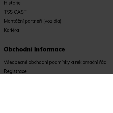
Historie
TSS CAST
Montážní partneři (vozidla)
Kariéra
Obchodní informace
Všeobecné obchodní podmínky a reklamační řád
Registrace
Ochrana osobních údajů
Akce
Můj účet