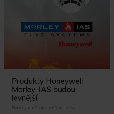
Produkty Honeywell
Morley-IAS budou
levnější
Nečekejte, až bude oheň na střeše