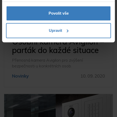
Povolit vše
Upravit
Osobní kamera Avigilon –
parťák do každé situace
Přenosná kamera Avigilon pro zvýšení
bezpečnosti u konkrétních osob.
Novinky
10. 09. 2020