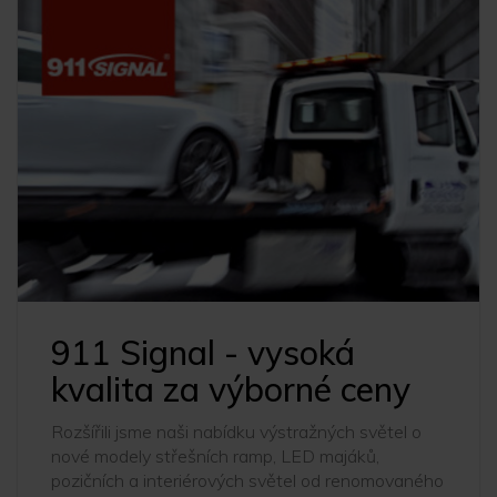
911 Signal - vysoká
kvalita za výborné ceny
Rozšířili jsme naši nabídku výstražných světel o
nové modely střešních ramp, LED majáků,
pozičních a interiérových světel od renomovaného