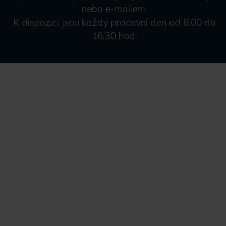
nebo e-mailem.
K dispozici jsou každý pracovní den od 8.00 do
16.30 hod.