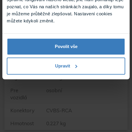
poznat, co Vás na našich stránkách zaujalo, a díky tomu
je můžeme průběžně zlepšovat. Nastavení cookies
můžete kdykoli změnit.
Model
HR-V I., CR-V III., CR-V IV.,
vozidla
Accord, City, FR-V
Značka
Honda
Povolit vše
vozidla
Použití
OEM
Upravit
Signál
analog
Pre
osobní
vozidlá
Konektory
CVBS-RCA
Hmotnost
0.227 kg