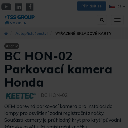
Přejít
Přihlásit se
CZ
k
YouTube
Linkedin
Facebook
hlavnímu
Vyhledávání
Přep
obsahu
VOZIDLA
zobra
navig
Autopříslušenství
VYŘAZENÉ SKLADOVÉ KARTY
Archiv
BC HON-02
Parkovací kamera
Honda
| BC HON-02
OEM barevná parkovací kamera pro instalaci do
lampy pro osvětlení zadní registrační značky.
Součástí kamery je průhledný kryt pro krytí původní
žárovky osvětlující registrační značku.