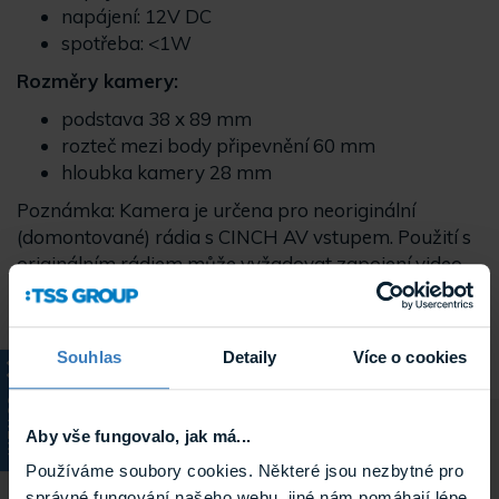
napájení: 12V DC
spotřeba: <1W
Rozměry kamery:
podstava 38 x 89 mm
rozteč mezi body připevnění 60 mm
hloubka kamery 28 mm
Poznámka: Kamera je určena pro neoriginální
(domontované) rádia s CINCH AV vstupem. Použití s
originálním rádiem může vyžadovat zapojení video
adaptéru pro parkovací kameru!
Souhlas
Detaily
Více o cookies
KATALOG
Aby vše fungovalo, jak má...
Používáme soubory cookies. Některé jsou nezbytné pro
Parametry
správné fungování našeho webu, jiné nám pomáhají lépe