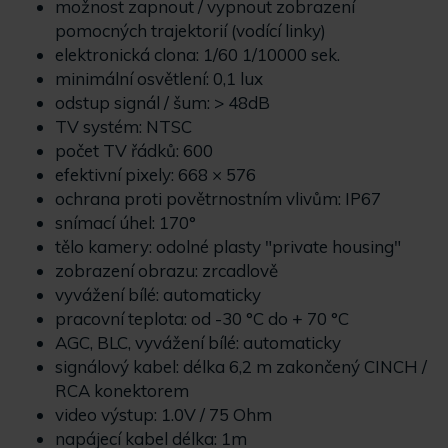
možnost zapnout / vypnout zobrazení
pomocných trajektorií (vodící linky)
elektronická clona: 1/60 1/10000 sek.
minimální osvětlení: 0,1 lux
odstup signál / šum: > 48dB
TV systém: NTSC
počet TV řádků: 600
efektivní pixely: 668 × 576
ochrana proti povětrnostním vlivům: IP67
snímací úhel: 170°
tělo kamery: odolné plasty "private housing"
zobrazení obrazu: zrcadlově
vyvážení bílé: automaticky
pracovní teplota: od -30 °C do + 70 °C
AGC, BLC, vyvážení bílé: automaticky
signálový kabel: délka 6,2 m zakončený CINCH /
RCA konektorem
video výstup: 1.0V / 75 Ohm
napájecí kabel délka: 1m