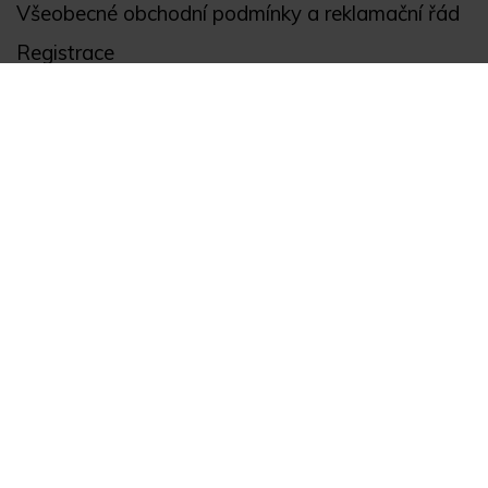
Všeobecné obchodní podmínky a reklamační řád
Registrace
Ochrana osobních údajů
Akce
Můj účet
Divize
Zabezpečení objektů
Autopříslušenství
GPS monitoring
Novinky
Zajímavosti