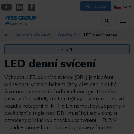
Přejít
Přihlásit se
CZ
k
YouTube
Linkedin
Facebook
hlavnímu
Vyhledávání
Přep
obsahu
VOZIDLA
zobra
navig
Autopříslušenství
Osvětlení
LED denní svícení
Filtr
LED denní svícení
Výhodou LED denního svícení (DRL) je zlepšení
viditelnosti vozidla během jízdy přes den, dlouhá
životnost a minimální odběr el. energie. Denními
provozními svítidly mohou být vybaveny motorová
vozidla kategorií M, N, T a L a nemusí být zapsány v
osvědčení o registraci. DRL musí být schváleny a
označeny příslušnou značkou schválení - "RL". V
nabídce máme homologovány univerzální DRL