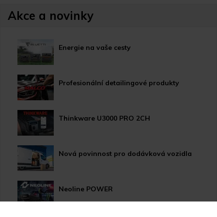
Akce a novinky
Energie na vaše cesty
Profesionální detailingové produkty
Thinkware U3000 PRO 2CH
Nová povinnost pro dodávková vozidla
Neoline POWER