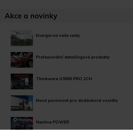
Akce a novinky
Energie na vaše cesty
Profesionální detailingové produkty
Thinkware U3000 PRO 2CH
Nová povinnost pro dodávková vozidla
Neoline POWER