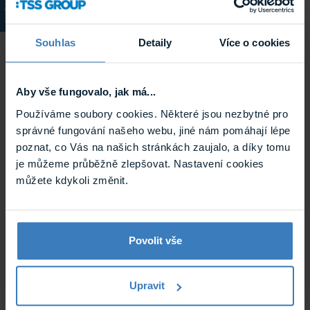
KATALOG
KeetecFOL BELUGA 95 R152 nano keramická
Souhlas
Detaily
Více o cookies
zatmavovací autofólie
Nano keramická zatmavovací autofólie KeetecFOL BELUGA
se světelnou propustností 5% a rozměry ...
Aby vše fungovalo, jak má...
Skladem
BELUGA 95 R152
Používáme soubory cookies. Některé jsou nezbytné pro
správné fungování našeho webu, jiné nám pomáhají lépe
poznat, co Vás na našich stránkách zaujalo, a díky tomu
je můžeme průběžně zlepšovat. Nastavení cookies
můžete kdykoli změnit.
Povolit vše
KeetecFOL BELUGA 95 R101 nano keramická
Upravit
zatmavovací autofólie
Nano keramická zatmavovací autofólie KeetecFOL BELUGA