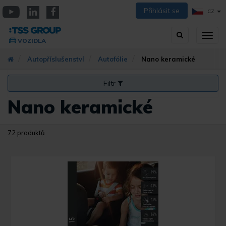
Přejít
Přihlásit se
CZ
k
YouTube
Linkedin
Facebook
hlavnímu
Vyhledávání
Přep
obsahu
VOZIDLA
zobra
navig
Autopříslušenství
Autofólie
Nano keramické
Filtr
Nano keramické
72 produktů