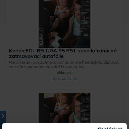
KeetecFOL BELUGA 95 R51 nano keramická
zatmavovací autofólie
Nano keramická zatmavovací autofólie KeetecFOL BELUGA
se světelnou propustností 5% a rozměry ...
Skladem
BELUGA 95 R51