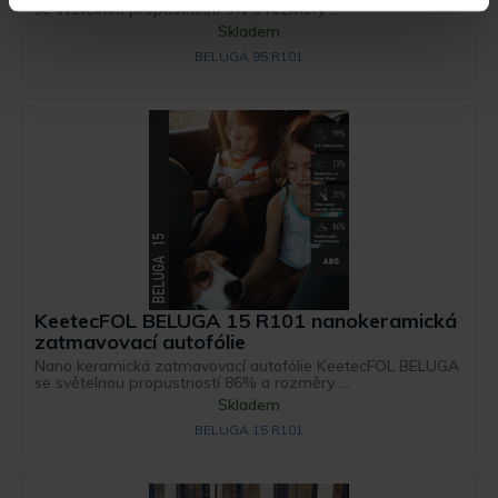
se světelnou propustností 5% a rozměry ...
Skladem
BELUGA 95 R101
KeetecFOL BELUGA 15 R101 nanokeramická
zatmavovací autofólie
Nano keramická zatmavovací autofólie KeetecFOL BELUGA
se světelnou propustností 86% a rozměry ...
Skladem
BELUGA 15 R101