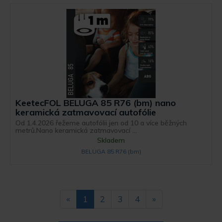
KeetecFOL BELUGA 85 R76 (bm) nano
keramická zatmavovací autofólie
Od 1.4.2026 řežeme autofólii jen od 10 a více běžných
metrů.Nano keramická zatmavovací ...
Skladem
BELUGA 85 R76 (bm)
«
1
2
3
4
»