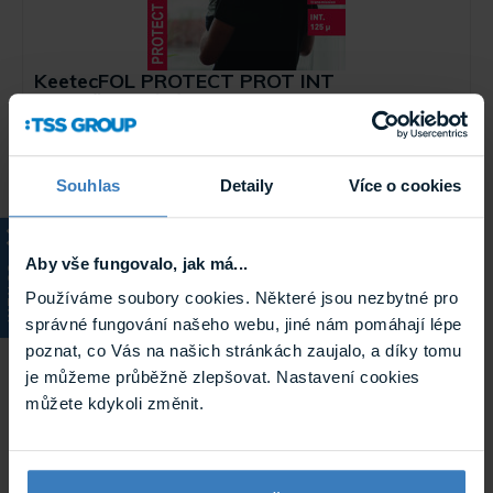
KeetecFOL PROTECT PROT INT
bezpečnostní fólie
Bezpečnostní průhledná interiérová fólie KeetecFOL Protect
PRO INT, se světelnou propustností 93%, tloušťkou 125µ a
...
Skladem
Souhlas
Detaily
Více o cookies
PROTECT PRO INT
Aby vše fungovalo, jak má...
KATALOG
Používáme soubory cookies. Některé jsou nezbytné pro
správné fungování našeho webu, jiné nám pomáhají lépe
poznat, co Vás na našich stránkách zaujalo, a díky tomu
je můžeme průběžně zlepšovat. Nastavení cookies
můžete kdykoli změnit.