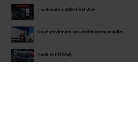
Thinkware U3000 PRO 2CH
Nová povinnost pro dodávková vozidla
Neoline POWER
HP LED žárovky pro xenonové světlomety
Užitečné novinky pro Vaše auto
Apple CarPlay/Android Auto moduly