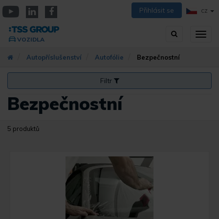
Přejít
Přihlásit se
CZ
k
YouTube
Linkedin
Facebook
hlavnímu
Vyhledávání
Přep
obsahu
VOZIDLA
zobra
navig
Autopříslušenství
Autofólie
Bezpečnostní
Filtr
Bezpečnostní
5 produktů