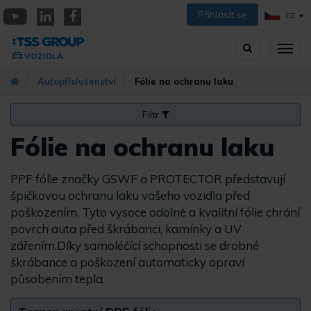
Přejít
Přihlásit se
CZ
k
YouTube
Linkedin
Facebook
hlavnímu
Vyhledávání
Přep
obsahu
VOZIDLA
zobra
navig
Autopříslušenství
Fólie na ochranu laku
Filtr
Fólie na ochranu laku
PPF fólie značky GSWF a PROTECTOR představují
špičkovou ochranu laku vašeho vozidla před
poškozením. Tyto vysoce odolné a kvalitní fólie chrání
povrch auta před škrábanci, kamínky a UV
zářením.Díky samoléčící schopnosti se drobné
škrábance a poškození automaticky opraví
působením tepla.