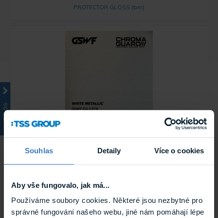
PROTECTOR GLOSS (bm)
KATALOG
GSWF WHITE METALLIC PPF fólie na
ochranu laku, lesklá bílá, metalická
PPF fólie GSWF WHITE METALLIC esteticky promění barvu
laku vozu na lesklou bílou metalickou a ...
Souhlas
Detaily
Více o cookies
Skladem
GSWF WHITE METALLIC
Aby vše fungovalo, jak má...
Používáme soubory cookies. Některé jsou nezbytné pro
Výprodej
správné fungování našeho webu, jiné nám pomáhají lépe