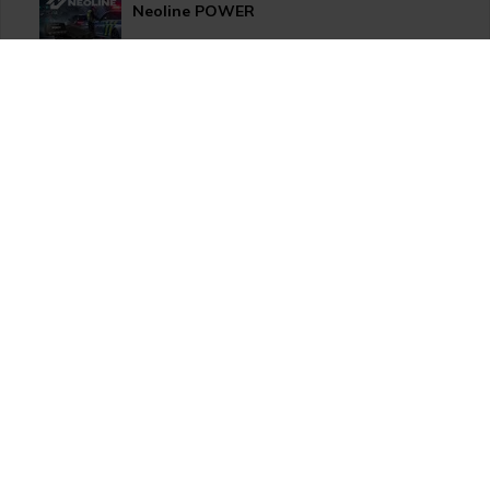
Neoline POWER
HP LED žárovky pro xenonové světlomety
Užitečné novinky pro Vaše auto
Apple CarPlay/Android Auto moduly
Thinkware U1000 Plus
HP LED žárovky pro světlomety