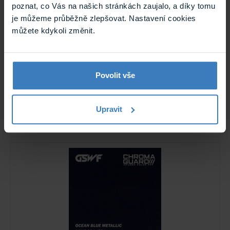
poznat, co Vás na našich stránkách zaujalo, a díky tomu
je můžeme průběžně zlepšovat. Nastavení cookies
můžete kdykoli změnit.
PROTECTOR MAT fólie na ochranu laku,
Povolit vše
matná, samoregenerační
Matná PPF fólie na ochranu laku, hydrofobní,
samoregenerační, 152cm x 15m.
Upravit
Skladem
PROTECTOR MAT