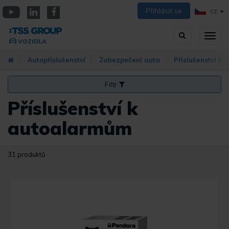
Přejít
Přihlásit se
CZ
k
YouTube
Linkedin
Facebook
hlavnímu
Vyhledávání
Přep
obsahu
VOZIDLA
zobra
navig
Autopříslušenství
Zabezpečení auta
Příslušenství k
Filtr
Příslušenství k
autoalarmům
31 produktů