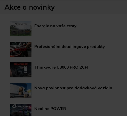
Akce a novinky
Energie na vaše cesty
Profesionální detailingové produkty
Thinkware U3000 PRO 2CH
Nová povinnost pro dodávková vozidla
Neoline POWER