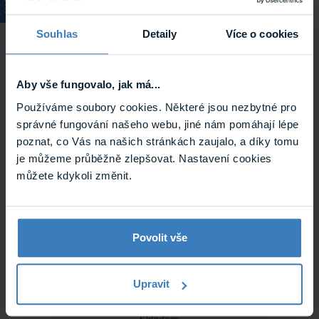
Souhlas
Detaily
Více o cookies
Pandora ALT-307 univerzální měřící přístroj
Univerzální multifunkční měřící přístroj speciálně vyvinutý
pro práci s elektrickými systémy vozidel. Disponuje sedmi ...
Skladem
Aby vše fungovalo, jak má...
ALT-307
Používáme soubory cookies. Některé jsou nezbytné pro
správné fungování našeho webu, jiné nám pomáhají lépe
poznat, co Vás na našich stránkách zaujalo, a díky tomu
je můžeme průběžně zlepšovat. Nastavení cookies
můžete kdykoli změnit.
Povolit vše
DMS MAGNET extra silný magnet pro
instalaci senzorů Pandora DMS 100/ 101
Upravit
Extra silný magnetický komponent pro jednodušší montáž
bezdrátových DMS senzorů Pandora.
Skladem