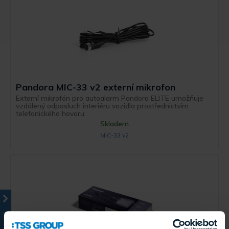
Pandora MIC-33 v2 externí mikrofon
Externí mikrofón pro autoalarm Pandora ELITE umožňuje
vzdálený odposluch interiéru vozidla prostřednictvím
telefonického hovoru.
Skladem
MIC-33 v2
KATALOG