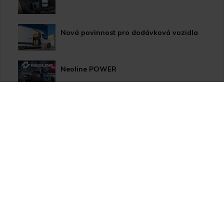
Nová povinnost pro dodávková vozidla
Neoline POWER
HP LED žárovky pro xenonové světlomety
Užitečné novinky pro Vaše auto
Apple CarPlay/Android Auto moduly
Thinkware U1000 Plus