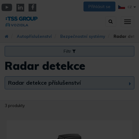
Přejít
Přihlásit se
CZ
k
YouTube
Linkedin
Facebook
hlavnímu
Vyhledávání
Přep
obsahu
VOZIDLA
zobra
navig
Autopříslušenství
Bezpečnostní systémy
Radar dete
Filtr
Radar detekce
Radar detekce příslušenství
3 produkty