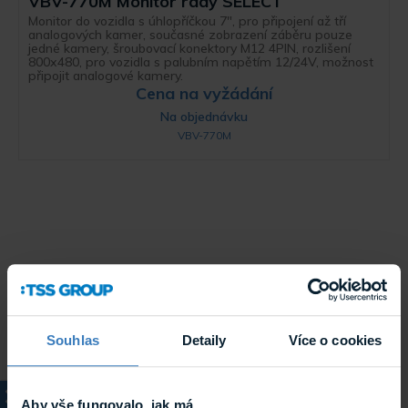
VBV-770M Monitor rady SELECT
Monitor do vozidla s úhlopříčkou 7", pro připojení až tří
analogových kamer, současné zobrazení záběru pouze
jedné kamery, šroubovací konektory M12 4PIN, rozlišení
800x480, pro vozidla s palubním napětím 12/24V, možnost
připojit analogové kamery.
Cena na vyžádání
Na objednávku
VBV-770M
Souhlas
Detaily
Více o cookies
Aby vše fungovalo, jak má...