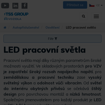
Přejít
Přihlásit se
CZ
k
YouTube
Linkedin
Facebook
hlavnímu
Vyhledávání
Přep
obsahu
VOZIDLA
zobra
navig
Autopříslušenství
Osvětlení
LED pracovní světla
Filtr
LED pracovní světla
Pracovní světla mají díky různým parametrům široké
možnosti využití. Ve skladových prostorách
pro VZV
je zapotřebí široký rozsah napájecího napětí
, pro
zemědělskou a pracovní techniku
zase
vysoký
světelný výkon
a
odolnost vůči vibracím
. Od
světel
do interiéru obytných přívěsů
se očekává
štíhlý
design
pro povrchovou montáž a
nízká hmotnost
.
Společným jmenovatelem pro každý produkt je
LED