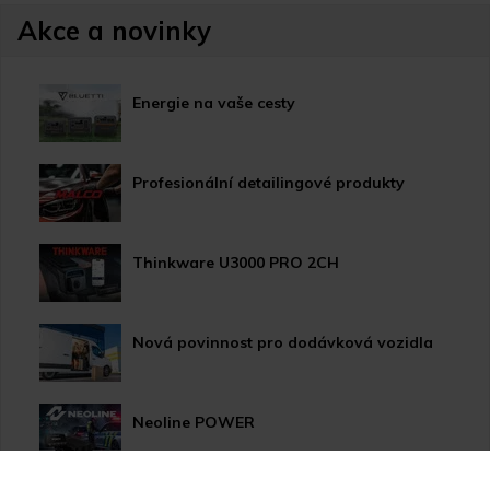
Akce a novinky
Energie na vaše cesty
Profesionální detailingové produkty
Thinkware U3000 PRO 2CH
Nová povinnost pro dodávková vozidla
Neoline POWER