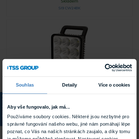
Skladem
SI9 CW24BK
Souhlas
Detaily
Více o cookies
ECCO EW2450 pracovní světlo 9x3W LED,
bílé
Aby vše fungovalo, jak má...
KATALOG
LED pracovní světlo, 9x3W LED / 12-24V, bílé.
Skladem
Používáme soubory cookies. Některé jsou nezbytné pro
EW2450
správné fungování našeho webu, jiné nám pomáhají lépe
poznat, co Vás na našich stránkách zaujalo, a díky tomu
je můžeme průběžně zlepšovat. Nastavení cookies