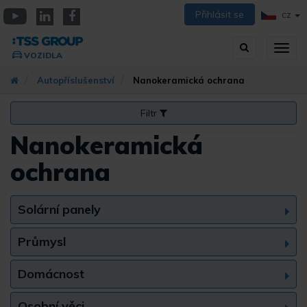
Přejít
Přihlásit se
CZ
k
YouTube
Linkedin
Facebook
hlavnímu
Vyhledávání
Přep
obsahu
VOZIDLA
zobra
navig
Autopříslušenství
Nanokeramická ochrana
Filtr
Nanokeramická
ochrana
Solární panely
Průmysl
Domácnost
Osobní věci