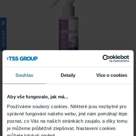
KATALOG
Nasiol HOMESHINE nanokeramická ochrana
pro keramiku a sklo, 150ml
Souhlas
Detaily
Více o cookies
Nasiol HOMESHINE poskytuje ochranu keramickým a
skleněným povrchům v kuchyni a koupelně před ...
Skladem
Aby vše fungovalo, jak má...
HOMESHINE
Používáme soubory cookies. Některé jsou nezbytné pro
správné fungování našeho webu, jiné nám pomáhají lépe
poznat, co Vás na našich stránkách zaujalo, a díky tomu
je můžeme průběžně zlepšovat. Nastavení cookies
můžete kdykoli změnit.