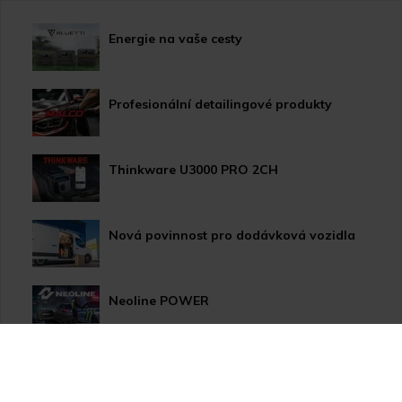
Energie na vaše cesty
Profesionální detailingové produkty
Thinkware U3000 PRO 2CH
Nová povinnost pro dodávková vozidla
Neoline POWER
HP LED žárovky pro xenonové světlomety