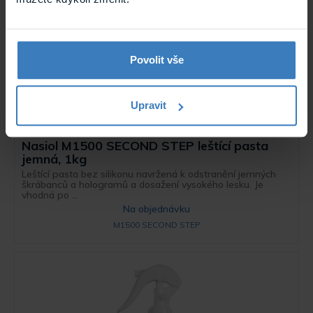
Povolit vše
Upravit
Nasiol M1500 SECOND STEP leštící pasta
jemná, 1kg
Leštící pasta bez silikonu navržená k odstranění jemných
škrábanců a hologramů a dosažení vysokého lesku. Je
vhodná po ...
Na objednávku
M1500 SECOND STEP