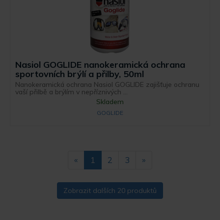
Nasiol GOGLIDE nanokeramická ochrana
sportovních brýlí a přilby, 50ml
Nanokeramická ochrana Nasiol GOGLIDE zajišťuje ochranu
vaší přilbě a brýlím v nepříznivých ...
Skladem
GOGLIDE
«
1
2
3
»
Zobrazit dalších 20 produktů