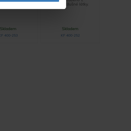
 vzdušné látky.
elastické, vzdušné látky.
Skladem
Skladem
KF 400-253
KF 400-252