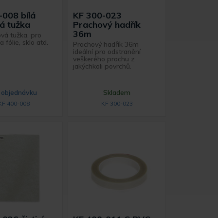
-008 bílá
KF 300-023
á tužka
Prachový hadřík
36m
ová tužka, pro
 fólie, sklo atd.
Prachový hadřík 36m
ideální pro odstranění
veškerého prachu z
jakýchkoli povrchů.
 objednávku
Skladem
KF 400-008
KF 300-023