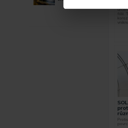
Těsni
určen
fólii
koroz
vniknu
SOL
prot
růz
Proti
povrc