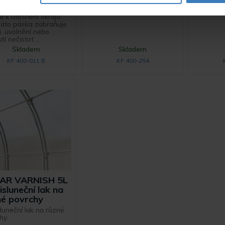
elastické, vzdušné látky.
elastické,
cí páska černé barvy
á k utěsnění okrajů
. Tato páska zabraňuje
i, uvolnění nebo
tí nečistot ...
Skladem
Skladem
KF 400-011 B
KF 400-254
AR VARNISH 5L
isluneční lak na
né povrchy
sluneční lak na různé
hy.