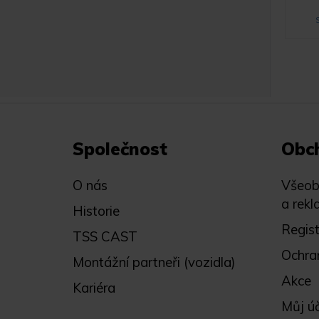
Společnost
Obc
O nás
Všeob
a rekl
Historie
Regis
TSS CAST
Ochra
Montážní partneři (vozidla)
Akce
Kariéra
Můj ú