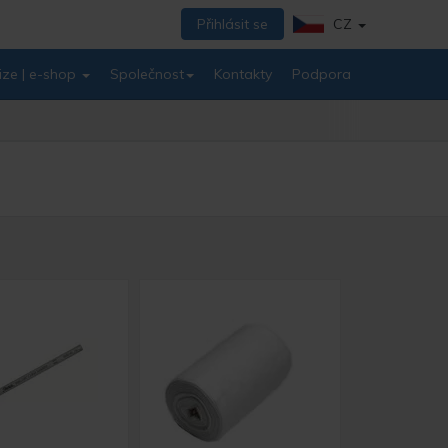
Přihlásit se
CZ
ize | e-shop
Společnost
Kontakty
Podpora