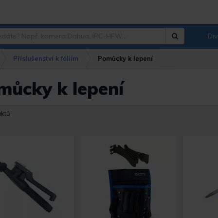
Div
Hledat
?
Příslušenství k fóliím
Pomůcky k lepení
můcky k lepení
uktů