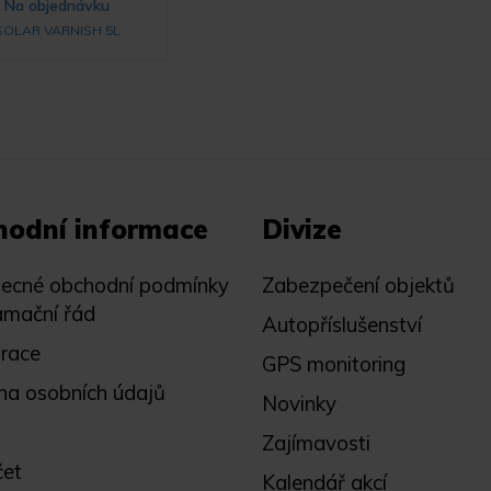
Na objednávku
SOLAR VARNISH 5L
hodní informace
Divize
ecné obchodní podmínky
Zabezpečení objektů
amační řád
Autopříslušenství
trace
GPS monitoring
na osobních údajů
Novinky
Zajímavosti
čet
Kalendář akcí