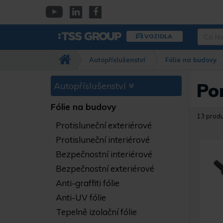
Přejít
k
YouTube
Linkedin
Facebook
hlavnímu
Co
VOZIDLA
obsahu
hledáte
Např.
Autopříslušenství
Fólie na budovy
kamera
Dahua,
IPC-
Po
Autopříslušenství
HFW…
Fólie na budovy
13 prod
Protisluneční exteriérové
Protisluneční interiérové
Bezpečnostní interiérové
Bezpečnostní exteriérové
Anti-graffiti fólie
Anti-UV fólie
Tepelně izolační fólie