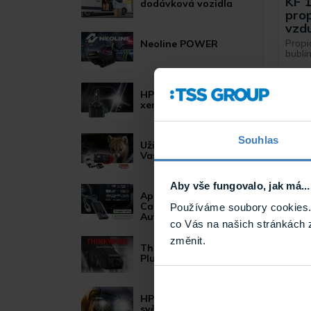
KF 
dodávková vozidla
pro
vzdu
Propi
Neoline POWER
bublin
HP LED žárovky pro
xenonové světlomety
Souhlas
Užitečné novinky pro
Vaše auto
Aby vše fungovalo, jak má...
Apple
CarPlay/Android
Používáme soubory cookies. 
Auto moduly
co Vás na našich stránkách 
změnit.
Thinkware U1000
Plus
KF 
těsn
HP LED žárovky pro
25m
světlomety