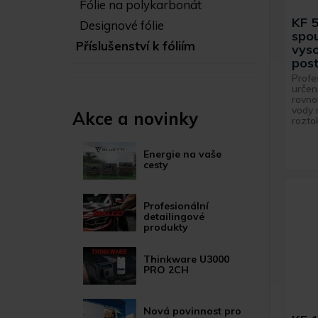
Fólie na polykarbonát
KF 
Designové fólie
spou
Příslušenství k fóliím
vys
post
Profe
určen
rovno
vody 
Akce a novinky
roztok
Energie na vaše
cesty
Profesionální
detailingové
produkty
Thinkware U3000
PRO 2CH
Nová povinnost pro