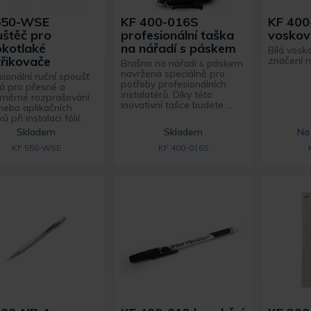
550-WSE
KF 400-016S
KF 400
štěč pro
profesionální taška
voskov
okotlaké
na nářadí s páskem
Bílá vosk
řikovače
značení na
Brašna na nářadí s páskem
navržená speciálně pro
sionální ruční spoušť
potřeby profesionálních
á pro přesné a
instalatérů. Díky této
měrné rozprašování
inovativní tašce budete ...
nebo aplikačních
ů při instalaci fólií.
Skladem
Skladem
Na
KF 550-WSE
KF 400-016S