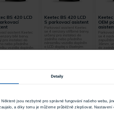
tec BS 420 LCD
Keetec BS 420 LCD
Keetec
arkovací
S parkovací asistent
OEM pa
tent
asisten
Parkovací asistent Keetec
se 4 senzory stříbrné barvy,
vací asistent Keetec
Parkovací
určený pro instalaci do
enzory bílé barvy,
se 4 nast
zadního nebo předního
ý pro instalaci do
zapuštěn
nárazníku vozidla doplněn
ho nebo předního
16mm, urč
o LCD displej s číselným
níku vozidla doplněn
do zadní
ukazatelem ...
 displej s číselným
nárazníku
telem pro ...
o LCD displ
Skladem
Skladem
BS 420 LCD W
BS 420 LCD S
BS
Detaily
Některé jsou nezbytné pro správné fungování našeho webu, jin
zaujalo, a díky tomu je můžeme průběžně zlepšovat. Nastavení 