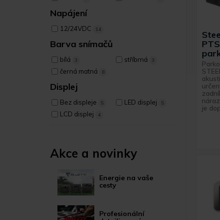
Napájení
12/24VDC
14
Ste
PTS
Barva snímačů
park
bílá
stříbrná
3
3
Parko
STEEL
černá matná
8
akusti
Displej
určen
zadní
náraz
Bez displeje
LED displej
5
5
je dop
LCD displej
4
Akce a novinky
Energie na vaše
cesty
Profesionální