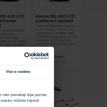
 BS 420 LCD
Keetec BS 420 LCD
rkovací
parkovací asistent
t
Parkovací asistent Keetec
se 4 snímači, určený pro
 asistent Keetec
instalaci do zadního nebo
avitelnými
předního nárazníku vozidla
ými senzory
doplněn o LCD displej s
ený pro instalaci
číselným ukazatelem pro
ho nebo předního
komfortní ...
 vozidla doplněn
ej s ...
Skladem
Skladem
 420 LCD OEM
BS 420 LCD
Více o cookies
é nám pomáhají lépe poznat,
cookies můžete kdykoli