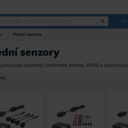
Div
Hledat
?
y
Přední senzory
ední senzory
 parkovací asistenty Steelmate, Keetec, BENE s akustickou 
uktů