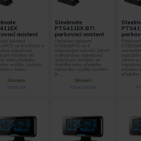
elmate
Steelmate
Steelm
411EX
PTS411EX BTI
PTS41
ovací asistent
parkovací asistent
parkova
vací asistent
Parkovací asistent
Parkovací
MATE se 4 snímači a
STEELMATE se 4
STEELMA
ckou signalizací,
zápustnými snímači 16mm
nastavite
ý pro instalaci do
a akustickou signalizací,
zapuštěn
ho nebo předního
určený pro instalaci do
16mm a a
níku vozidla. Systém
zadního nebo předního
signaliza
lněn o funkci ...
nárazníku vozidla. Systém
instalaci
je ...
předního 
Skladem
Skladem
PTS411EX
PTS411EX BTI
PT