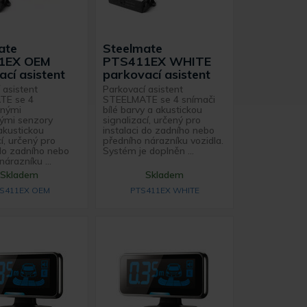
ate
Steelmate
1EX OEM
PTS411EX WHITE
cí asistent
parkovací asistent
 asistent
Parkovací asistent
TE se 4
STEELMATE se 4 snímači
lnými
bílé barvy a akustickou
ými senzory
signalizací, určený pro
kustickou
instalaci do zadního nebo
cí, určený pro
předního nárazníku vozidla.
 do zadního nebo
Systém je doplněn ...
nárazníku ...
Skladem
Skladem
S411EX OEM
PTS411EX WHITE