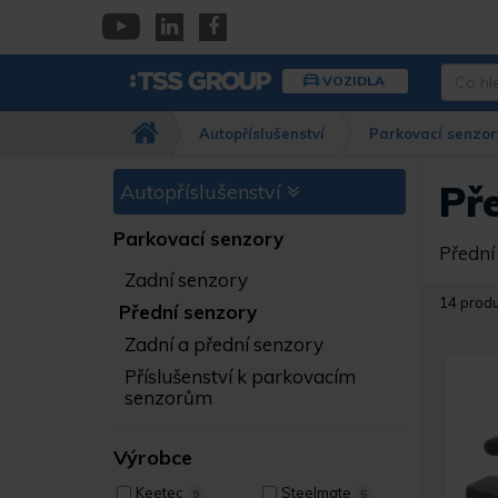
Přejít
k
YouTube
Linkedin
Facebook
hlavnímu
Co
VOZIDLA
obsahu
hledáte
Např.
Autopříslušenství
Parkovací senzor
kamera
Dahua,
IPC-
Př
Autopříslušenství
HFW…
Parkovací senzory
Přední
Zadní senzory
14 prod
Přední senzory
Zadní a přední senzory
Příslušenství k parkovacím
senzorům
Výrobce
Keetec
Steelmate
9
5