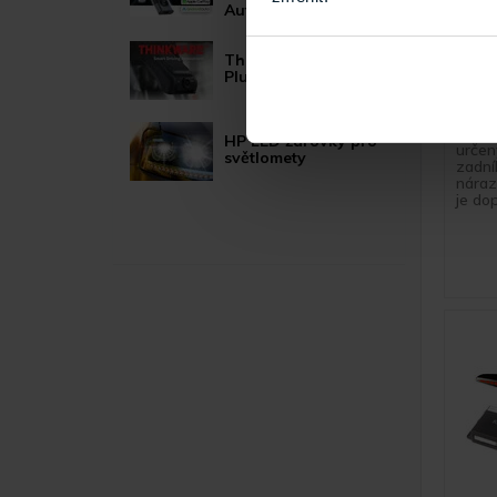
Auto moduly
Kee
Thinkware U1000
IB p
Plus
Parko
se 4 
16mm 
HP LED žárovky pro
určen
světlomety
zadní
náraz
je dop