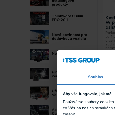
detailingové
produkty
Thinkware U3000
Kee
PRO 2CH
W p
asis
Parko
Nová povinnost pro
se 4 s
dodávková vozidla
určen
zadní
náraz
o LCD
Neoline POWER
ukaza
HP LED žárovky pro
xenonové světlomety
Souhlas
Užitečné novinky pro
Aby vše fungovalo, jak má...
Vaše auto
Používáme soubory cookies. 
co Vás na našich stránkách 
Apple
CarPlay/Android
změnit.