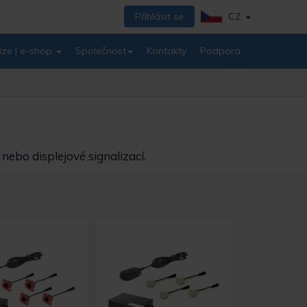
Přihlásit se
CZ
ize | e-shop
Společnost
Kontakty
Podpora
nebo displejové signalizací.