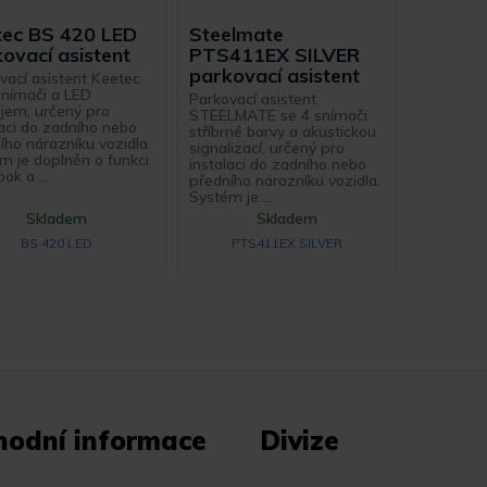
tec BS 420 LED
Steelmate
ovací asistent
PTS411EX SILVER
parkovací asistent
vací asistent Keetec
snímači a LED
Parkovací asistent
ejem, určený pro
STEELMATE se 4 snímači
laci do zadního nebo
stříbrné barvy a akustickou
ího nárazníku vozidla.
signalizací, určený pro
m je doplněn o funkci
instalaci do zadního nebo
ok a ...
předního nárazníku vozidla.
Systém je ...
Skladem
Skladem
BS 420 LED
PTS411EX SILVER
hodní informace
Divize