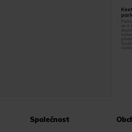
Kee
park
Parko
se 4 
displ
insta
předn
Systé
Antiho
Společnost
Obc