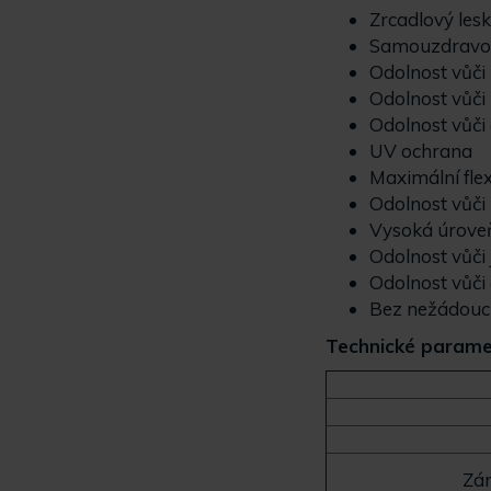
Zrcadlový lesk
Samouzdravov
Odolnost vůči
Odolnost vůči
Odolnost vůči 
UV ochrana
Maximální flex
Odolnost vůči
Vysoká úroveň
Odolnost vůč
Odolnost vůči
Bez nežádouc
Technické parame
Zá