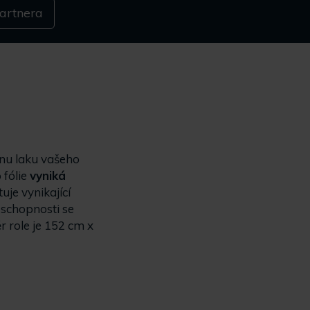
artnera
anu laku vašeho
 fólie
vyniká
je vynikající
 schopnosti se
 role je 152 cm x