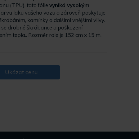
nu (TPU), tato fólie
vyniká vysokým
 barvu laku vašeho vozu a zároveň poskytuje
škrábáním, kamínky a dalšími vnějšími vlivy.
i se drobné škrábance a poškození
ním tepla.. Rozměr role je 152 cm x 15 m.
Ukázat cenu