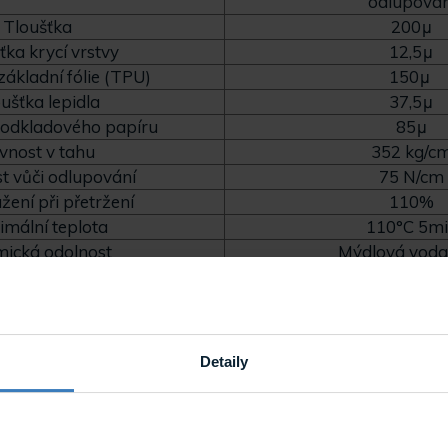
odlupován
Tloušťka
200μ
ťka krycí vrstvy
12,5μ
základní fólie (TPU)
150μ
ušťka lepidla
37,5μ
podkladového papíru
85μ
vnost v tahu
352 kg/c
t vůči odlupování
75 N/cm
žení při přetržení
110%
mální teplota
110°C 5m
ická odolnost
Mýdlová voda
ření/kondenzující vlhkost)
1000 hodí
t vůči znečištění
Permanentní fi
ení v kyselině a zásadě
Oxalát 72_ 
s viditelného světla
0,92
Detaily
ozměr role
152 cm x 1
čně po online registraci na gswf.com do 30 dnů od zakoup
ka se vztahuje na výrobní vady, žloutnutí, praskání, bub