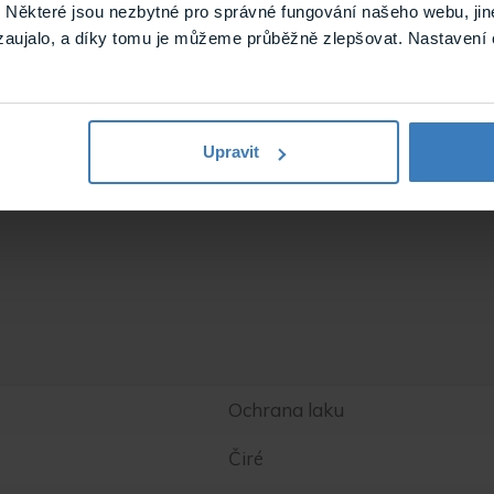
související se samotným materiálem. Tato záruka začíná b
Některé jsou nezbytné pro správné fungování našeho webu, jin
ólie GSWF (jako doklad slouží faktura/doklad z pokladny)
zaujalo, a díky tomu je můžeme průběžně zlepšovat. Nastavení 
Upravit
Ochrana laku
Čiré