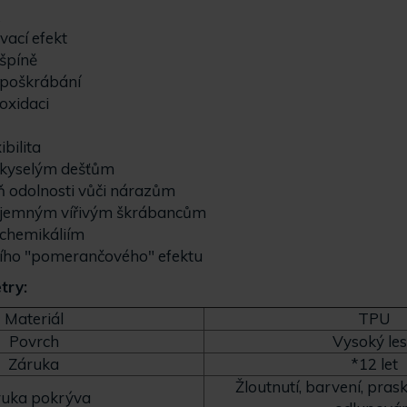
ací efekt
 špíně
 poškrábání
oxidaci
ibilita
 kyselým dešťům
 odolnosti vůči nárazům
i jemným vířivým škrábancům
 chemikáliím
ího "pomerančového" efektu
try:
Materiál
TPU
Povrch
Vysoký le
Záruka
*12 let
Žloutnutí, barvení, pras
ruka pokrýva