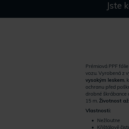
Jste 
Prémiová PPF fóli
vozu. Vyrobená z v
vysokým leskem
, 
ochranu před poškrá
drobné škrábance a
15 m.
Životnost až 
Vlastnosti:
Nežloutne
Křišťálově čist