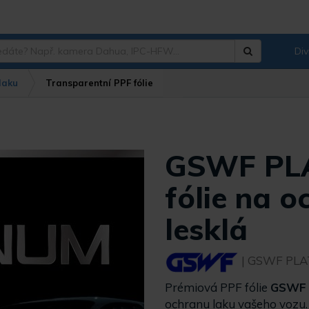
Div
Hledat
?
laku
Transparentní PPF fólie
GSWF PL
fólie na o
lesklá
| GSWF PL
Prémiová PPF fólie
GSWF
ochranu laku vašeho vozu