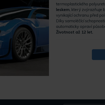
termoplastického polyureta
leskem
, který zvýrazňuje
vynikající ochranu před po
Díky samoléčící schopnost
automaticky opraví působe
Životnost až 12 let.