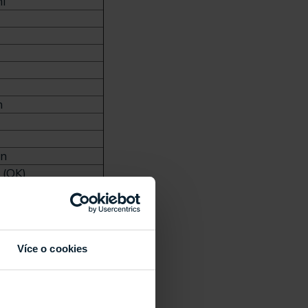
í
m
in
 (OK)
n
xa (OK)
(OK)
Více o cookies
5 m
ení ochranné fólie
linkování fólie