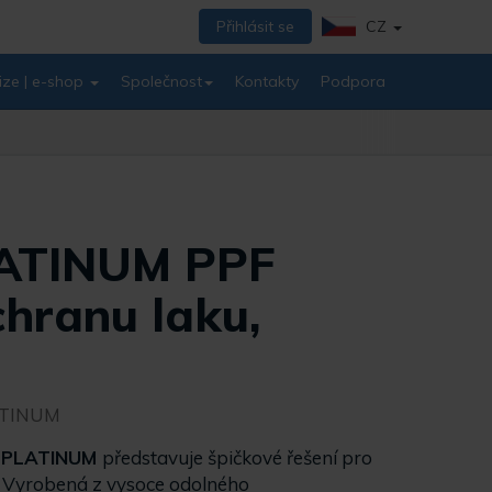
Přihlásit se
CZ
ize | e-shop
Společnost
Kontakty
Podpora
ATINUM PPF
chranu laku,
ATINUM
 PLATINUM
představuje špičkové řešení pro
. Vyrobená z vysoce odolného