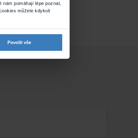
ěžet od data
é nám pomáhají lépe poznat,
.
cookies můžete kdykoli
Povolit vše