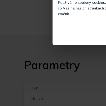
nebo na jiné vady 
Používáme soubory cookies. 
aplikace ochranné f
co Vás na našich stránkách 
změnit.
Parametry
Typ
Barva