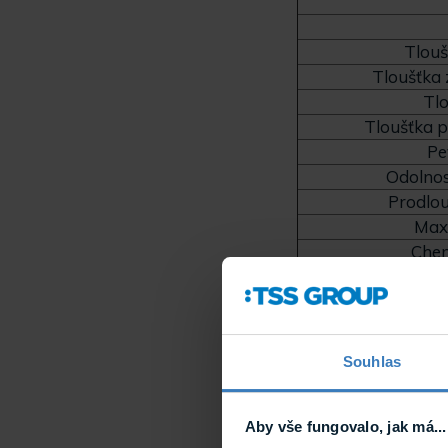
Tlouš
Tloušťka 
Tlo
Tloušťka 
Pe
Odolnos
Prodlou
Maxi
Chem
QUV test (UV zá
Odolnos
Zkouška namáč
VLT přeno
Souhlas
R
* Záruka platí výlu
GSWF Defender. Záru
Aby vše fungovalo, jak má...