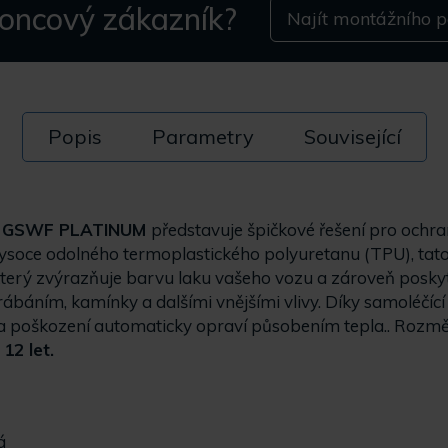
koncový zákazník?
Najít montážního p
Popis
Parametry
Související
e
GSWF PLATINUM
představuje špičkové řešení pro ochr
ysoce odolného termoplastického polyuretanu (TPU), tato
který zvýrazňuje barvu laku vašeho vozu a zároveň poskytu
báním, kamínky a dalšími vnějšími vlivy. Díky samoléčící
 poškození automaticky opraví působením tepla.. Rozměr
12 let.
á