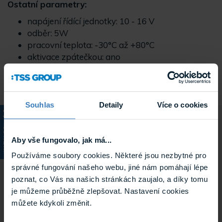
Ostatní parametry:
napájení řídící jednotky: 10 - 16 V
odběr: 5W
pracovní teplota: -30°C až +80°C
aktivace zpátečkou: ano
Souhlas
Detaily
Více o cookies
KATALOG
Parametry
Aby vše fungovalo, jak má...
Používáme soubory cookies. Některé jsou nezbytné pro
správné fungování našeho webu, jiné nám pomáhají lépe
poznat, co Vás na našich stránkách zaujalo, a díky tomu
Typ produktu
Zadní senzory
je můžeme průběžně zlepšovat. Nastavení cookies
můžete kdykoli změnit.
Výrobce
Bene