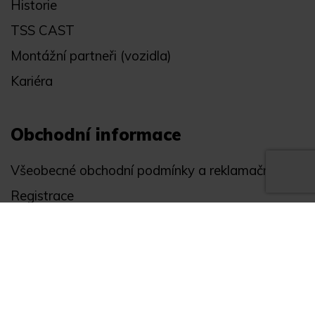
Historie
TSS CAST
Montážní partneři (vozidla)
Kariéra
Obchodní informace
Všeobecné obchodní podmínky a reklamační řád
Registrace
Ochrana osobních údajů
Akce
Můj účet