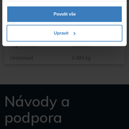
Barva snímačů
černá matná
Povolit vše
Napájení
12VDC
Displej
LED displej
Upravit
Typ snímače
Základní
Hmotnost
0.489 kg
Návody a
podpora