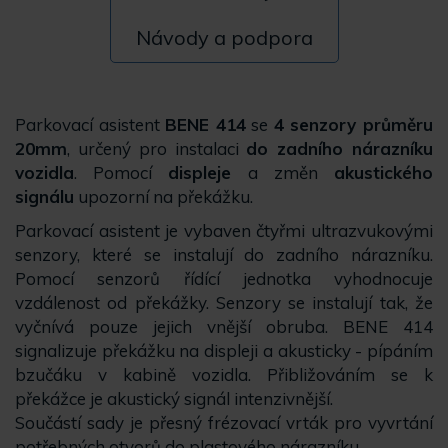
Návody a podpora
Parkovací asistent
BENE 414
se
4 senzory průměru
20mm
, určený pro instalaci
do zadního nárazníku
vozidla
. Pomocí
displeje
a změn
akustického
signálu
upozorní na překážku.
Parkovací asistent je vybaven čtyřmi ultrazvukovými
senzory, které se instalují do zadního nárazníku.
Pomocí senzorů řídící jednotka vyhodnocuje
vzdálenost od překážky. Senzory se instalují tak, že
vyčnívá pouze jejich vnější obruba. BENE 414
signalizuje překážku na displeji a akusticky - pípáním
bzučáku v kabině vozidla. Přibližováním se k
překážce je akustický signál intenzivnější.
Součástí sady je přesný frézovací vrták pro vyvrtání
potřebných otvorů do plastového nárazníku.