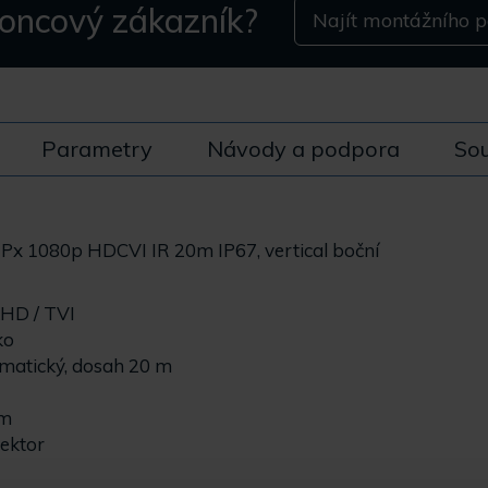
koncový zákazník?
Najít montážního p
Parametry
Návody a podpora
Sou
Px 1080p HDCVI IR 20m IP67, vertical boční
AHD / TVI
ko
omatický, dosah 20 m
ům
ektor