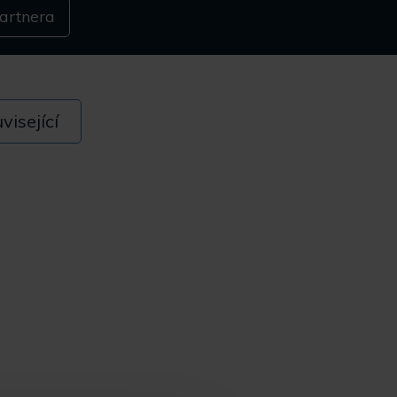
artnera
visející