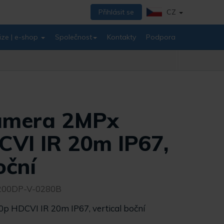
Přihlásit se
CZ
ize | e-shop
Společnost
Kontakty
Podpora
kamera 2MPx
VI IR 20m IP67,
oční
00DP-V-0280B
p HDCVI IR 20m IP67, vertical boční