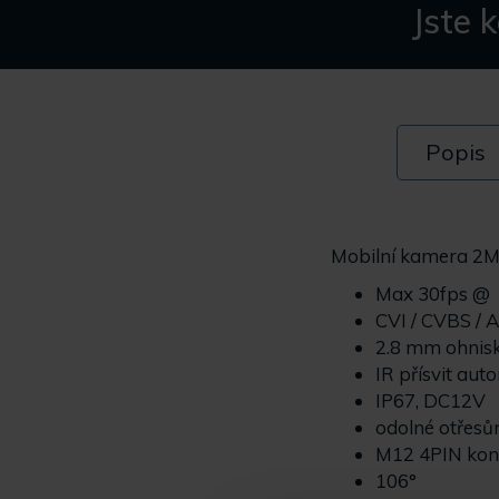
Jste 
Popis
Mobilní kamera 2M
Max 30fps @
CVI / CVBS / 
2.8 mm ohnis
IR přísvit aut
IP67, DC12V
odolné otřes
M12 4PIN kon
106°