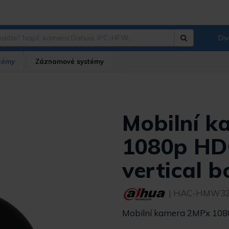
Div
Hledat
?
témy
Záznamové systémy
Mobilní 
1080p HDC
vertical b
| HAC-HMW32
Mobilní kamera 2MPx 1080