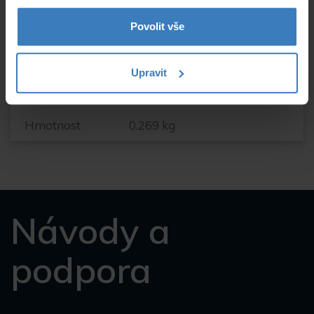
Použití
OEM
Povolit vše
Signál
analog
Konektory
CVBS-RCA
Upravit
Pre vozidlá
osobní
Hmotnost
0.269 kg
Návody a
podpora