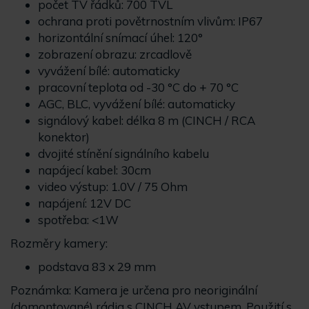
počet TV řádků: 700 TVL
ochrana proti povětrnostním vlivům: IP67
horizontální snímací úhel: 120°
zobrazení obrazu: zrcadlově
vyvážení bílé: automaticky
pracovní teplota od -30 °C do + 70 °C
AGC, BLC, vyvážení bílé: automaticky
signálový kabel: délka 8 m (CINCH / RCA
konektor)
dvojité stínění signálního kabelu
napájecí kabel: 30cm
video výstup: 1.0V / 75 Ohm
napájení: 12V DC
spotřeba: <1W
Rozměry kamery:
podstava 83 x 29 mm
Poznámka: Kamera je určena pro neoriginální
(domontované) rádia s CINCH AV vstupem. Použití s