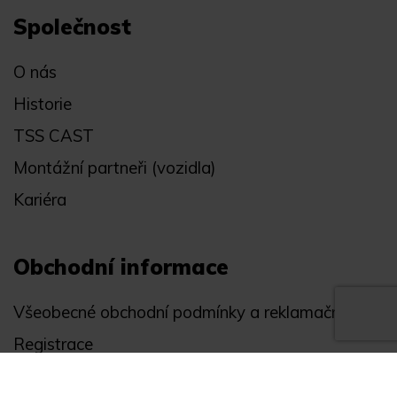
Společnost
O nás
Historie
TSS CAST
Montážní partneři (vozidla)
Kariéra
Obchodní informace
Všeobecné obchodní podmínky a reklamační řád
Registrace
Ochrana osobních údajů