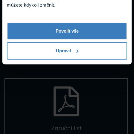
Návody a
můžete kdykoli změnit.
podpora
Povolit vše
Dokumenty
Upravit
Zaruční list