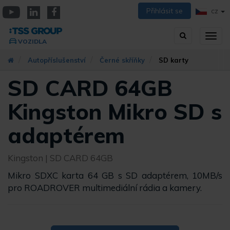
Přejít
Přihlásit se
CZ
k
YouTube
Linkedin
Facebook
hlavnímu
Vyhledávání
Přep
obsahu
VOZIDLA
zobra
navig
Autopříslušenství
Černé skříňky
SD karty
SD CARD 64GB
Kingston Mikro SD s
adaptérem
Kingston
| SD CARD 64GB
Mikro SDXC karta 64 GB s SD adaptérem, 10MB/s
pro ROADROVER multimediální rádia a kamery.