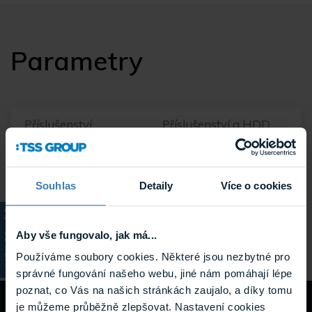
Parametry
Příslušenství
Příslušenství a HDD
Typ produktu
Servery a klientská PC
Příslušenství a HDD
SD karty
Souhlas
Detaily
Více o cookies
Hmotnost
0.013 kg
Aby vše fungovalo, jak má...
KATALOG
Používáme soubory cookies. Některé jsou nezbytné pro
správné fungování našeho webu, jiné nám pomáhají lépe
poznat, co Vás na našich stránkách zaujalo, a díky tomu
je můžeme průběžně zlepšovat. Nastavení cookies