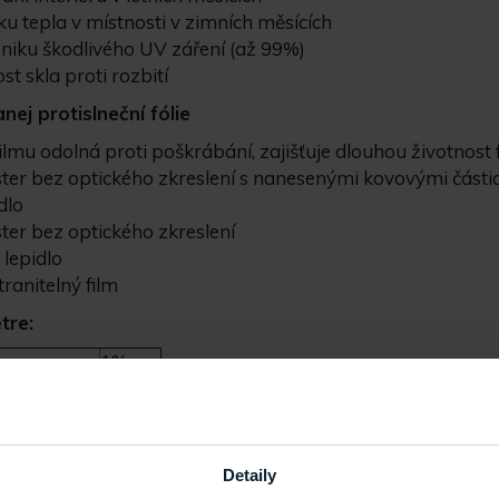
u tepla v místnosti v zimních měsících
niku škodlivého UV záření (až 99%)
st skla proti rozbití
nej protislneční fólie
ilmu odolná proti poškrábání, zajišťuje dlouhou životnost f
ester bez optického zkreslení s nanesenými kovovými části
dlo
ster bez optického zkreslení
 lepidlo
ranitelný film
tre:
1%
ného světla:
12%
ní energie:
18%
ní energie:
47%
rgie
35%
Detaily