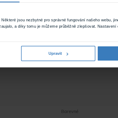
50µ
152cm
1m
Některé jsou nezbytné pro správné fungování našeho webu, jin
zaujalo, a díky tomu je můžeme průběžně zlepšovat. Nastavení 
Upravit
Barevné