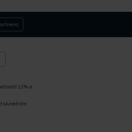
artnera
pustností 12% a
ed slunečním