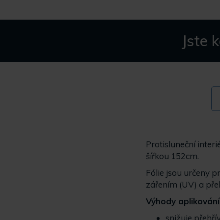
Jste 
Protisluneční inter
šířkou 152cm.
Fólie jsou určeny p
zářením (UV) a přeh
Výhody aplikování 
snižuje přehřív