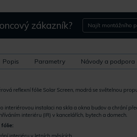
koncový zákazník?
Najít montážního p
Popis
Parametry
Návody a podpora
iérová reflexní fólie Solar Screen, modrá se světelnou pro
ro interiérovou instalaci na skla a okna budov a chrání př
říváním interiéru (IR) v kancelářích, bytech a domech.
fólie:
ání interiéru v letních měsících