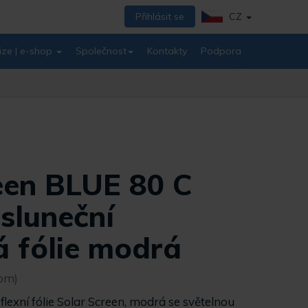
Přihlásit se
CZ
ize | e-shop
Společnost
Kontakty
Podpora
een BLUE 80 C
sluneční
á fólie modrá
(bm)
eflexní fólie Solar Screen, modrá se světelnou