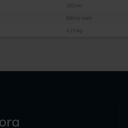
152cm
Běžný metr
0.23 kg
ora