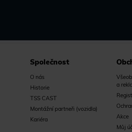
Společnost
Obc
O nás
Všeob
a rekl
Historie
Regis
TSS CAST
Ochra
Montážní partneři (vozidla)
Akce
Kariéra
Můj ú