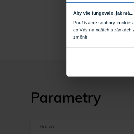
Tloušťka:
Šířka:
Aby vše fungovalo, jak má...
Délka role:
Používáme soubory cookies. 
co Vás na našich stránkách 
změnit.
Parametry
Barva