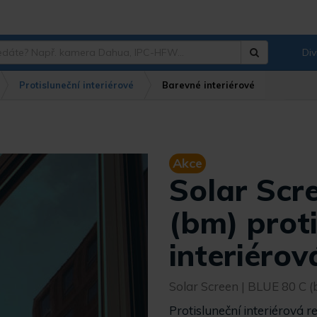
Div
Hledat
?
Protisluneční interiérové
Barevné interiérové
Akce
Solar Scr
(bm) proti
interiérov
Solar Screen
| BLUE 80 C 
Protisluneční interiérová r