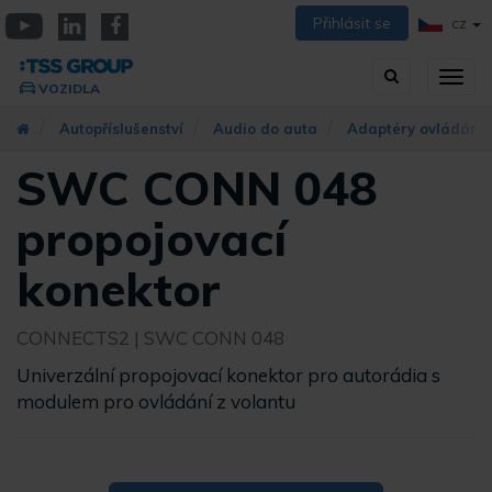
Přejít
Přihlásit se
CZ
k
YouTube
Linkedin
Facebook
hlavnímu
Vyhledávání
Přep
obsahu
VOZIDLA
zobra
navig
Autopříslušenství
Audio do auta
Adaptéry ovládání 
SWC CONN 048
propojovací
konektor
CONNECTS2
| SWC CONN 048
Univerzální propojovací konektor pro autorádia s
modulem pro ovládání z volantu