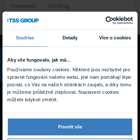
Hmotnost
0.018 kg
Souhlas
Detaily
Více o cookies
Návody a
Aby vše fungovalo, jak má...
podpora
KATALOG
Používáme soubory cookies. Některé jsou nezbytné pro
správné fungování našeho webu, jiné nám pomáhají lépe
poznat, co Vás na našich stránkách zaujalo, a díky tomu
je můžeme průběžně zlepšovat. Nastavení cookies
Dokumenty
můžete kdykoli změnit.
Povolit vše