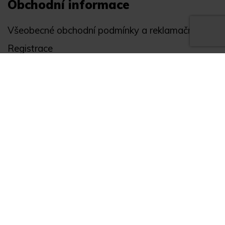
Obchodní informace
Všeobecné obchodní podmínky a reklamační řád
Registrace
Ochrana osobních údajů
Akce
Můj účet
Divize
Zabezpečení objektů
Autopříslušenství
GPS monitoring
Novinky