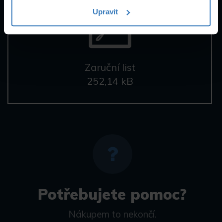
Upravit
Zaruční list
252,14 kB
Potřebujete pomoc?
Nákupem to nekončí.