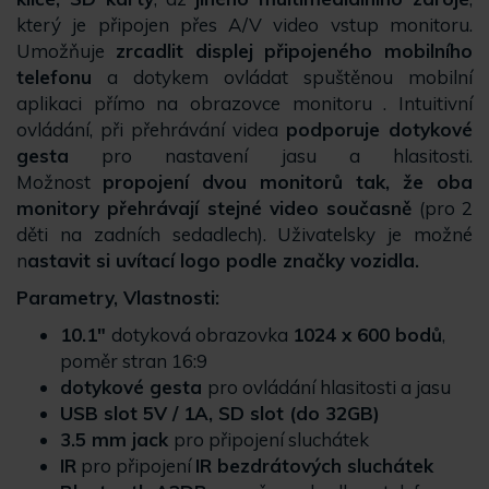
který je připojen přes A/V video vstup monitoru.
Umožňuje
zrcadlit displej připojeného mobilního
telefonu
a dotykem ovládat spuštěnou mobilní
aplikaci přímo na obrazovce monitoru . Intuitivní
ovládání, při přehrávání videa
podporuje dotykové
gesta
pro nastavení jasu a hlasitosti.
Možnost
propojení dvou monitorů tak, že oba
monitory přehrávají stejné video současně
(pro 2
děti na zadních sedadlech). Uživatelsky je možné
n
astavit si uvítací logo podle značky vozidla.
Parametry, Vlastnosti:
10.1"
dotyková obrazovka
1024 x 600 bodů
,
poměr stran 16:9
dotykové gesta
pro ovládání hlasitosti a jasu
USB slot 5V / 1A, SD slot (do 32GB)
3.5 mm jack
pro připojení sluchátek
IR
pro připojení
IR bezdrátových sluchátek