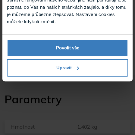
pro vozidla s 12V palubním napětím
poznat, co Vás na našich stránkách zaujalo, a díky tomu
Podporované soubory:
je můžeme průběžně zlepšovat. Nastavení cookies
můžete kdykoli změnit.
Video: MPEG1, MPEG2, DAT, MPEG4, MPEG5,
DIV, DIVX, AVI, RMVB
Audio: MP3, WMA
Obrázky: JPEG (JPG), BMP, GIF
Povolit vše
Upravit
Parametry
Hmotnost
1.402 kg