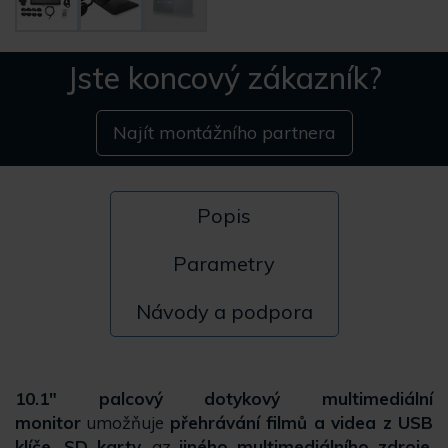
Jste koncový zákazník?
Najít montážního partnera
Popis
Parametry
Návody a podpora
10.1" palcový dotykový multimediální
monitor
umožňuje
přehrávání filmů a videa z USB
klíče, SD karty
, az
jiného multimediálního zdroje
,