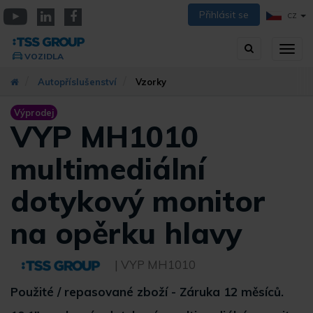
Přejít
Přihlásit se
CZ
k
YouTube
Linkedin
Facebook
hlavnímu
Vyhledávání
Přep
obsahu
VOZIDLA
zobra
navig
Autopříslušenství
Vzorky
Výprodej
VYP MH1010
multimediální
dotykový monitor
na opěrku hlavy
| VYP MH1010
Použité / repasované zboží - Záruka 12 měsíců.