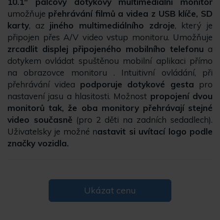
10.1" palcový dotykový multimediální monitor
umožňuje
přehrávání filmů a videa z USB klíče, SD
karty
, az
jiného multimediálního zdroje
, který je
připojen přes A/V video vstup monitoru. Umožňuje
zrcadlit displej připojeného mobilního telefonu
a
dotykem ovládat spuštěnou mobilní aplikaci přímo
na obrazovce monitoru . Intuitivní ovládání, při
přehrávání videa
podporuje dotykové gesta
pro
nastavení jasu a hlasitosti. Možnost
propojení dvou
monitorů tak, že oba monitory přehrávají stejné
video současně
(pro 2 děti na zadních sedadlech).
Uživatelsky je možné n
astavit si uvítací logo podle
značky vozidla.
Ukázat cenu