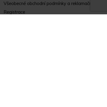
Všeobecné obchodní podmínky a reklamační řád
Registrace
Ochrana osobních údajů
Akce
Můj účet
Divize
Zabezpečení objektů
Autopříslušenství
GPS monitoring
Novinky
Zajímavosti