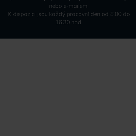
nebo e-mailem.
K dispozici jsou každý pracovní den od 8.00 do
16.30 hod.