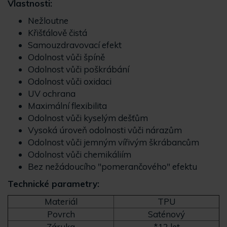
Vlastnosti:
Nežloutne
Křišťálově čistá
Samouzdravovací efekt
Odolnost vůči špíně
Odolnost vůči poškrábání
Odolnost vůči oxidaci
UV ochrana
Maximální flexibilita
Odolnost vůči kyselým dešťům
Vysoká úroveň odolnosti vůči nárazům
Odolnost vůči jemným vířivým škrábancům
Odolnost vůči chemikáliím
Bez nežádoucího "pomerančového" efektu
Technické parametry:
Materiál
TPU
Povrch
Saténový
Záruka
*12 let