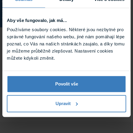
Odolnost vůči znečištění
Permanentní fixa (OK)
KATALOG
Zkouška namáčení v
Oxalát 72_ (OK)
kyselině a zásadě
Aby vše fungovalo, jak má...
VLT přenos viditelného
Používáme soubory cookies. Některé jsou nezbytné pro
0,92
světla
správné fungování našeho webu, jiné nám pomáhají lépe
Rozměr role
152 cm x 15 m
poznat, co Vás na našich stránkách zaujalo, a díky tomu
* Záruka platí výlučně po online registraci na
je můžeme průběžně zlepšovat. Nastavení cookies
gswf.com do 30 dnů od zakoupení ochranné fólie
můžete kdykoli změnit.
GSWF Defender. Záruka se vztahuje na výrobní vady,
žloutnutí, praskání, bublinkování fólie nebo na jiné
vady související se samotným materiálem. Tato
Povolit vše
záruka začíná běžet od data aplikace ochranné fólie
GSWF (jako doklad slouží faktura/doklad z pokladny).
Upravit