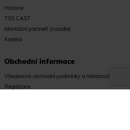
Historie
TSS CAST
Montážní partneři (vozidla)
Kariéra
Obchodní informace
Všeobecné obchodní podmínky a reklamační řád
Registrace
Ochrana osobních údajů
Akce
Můj účet