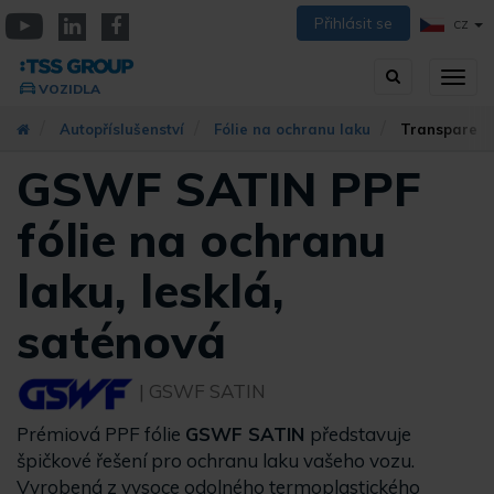
Přejít
Přihlásit se
CZ
k
YouTube
Linkedin
Facebook
hlavnímu
Vyhledávání
Přep
obsahu
VOZIDLA
zobra
navig
Autopříslušenství
Fólie na ochranu laku
Transparentn
GSWF SATIN PPF
fólie na ochranu
laku, lesklá,
saténová
| GSWF SATIN
Prémiová PPF fólie
GSWF SATIN
představuje
špičkové řešení pro ochranu laku vašeho vozu.
Vyrobená z vysoce odolného termoplastického