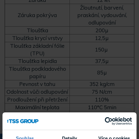
Žloutnutí, barvení,
Záruka pokrýva
praskání, vydouvání,
odlupování
Tloušťka
200μ
Tloušťka krycí vrstvy
12,5μ
Tloušťka základní fólie
150μ
(TPU)
Tloušťka lepidla
37,5μ
Tloušťka podkladového
85μ
papíru
Pevnost v tahu
352 kg/cm
Odolnost vůči odlupování
75 N/cm
Prodloužení při přetržení
110%
Maximální teplota
110°C 5min
Chemická odolnost
Mýdlová voda (OK)
QUV test (UV
záření/kondenzující
1000 hodín
vlhkost)
Souhlas
Detaily
Více o cookies