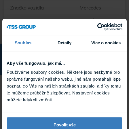
Značka vozidla
Mercedes
Hmotnost
0.172 kg
Souhlas
Detaily
Více o cookies
Související
KATALOG
Aby vše fungovalo, jak má...
Používáme soubory cookies. Některé jsou nezbytné pro
správné fungování našeho webu, jiné nám pomáhají lépe
poznat, co Vás na našich stránkách zaujalo, a díky tomu
je můžeme průběžně zlepšovat. Nastavení cookies
můžete kdykoli změnit.
Povolit vše