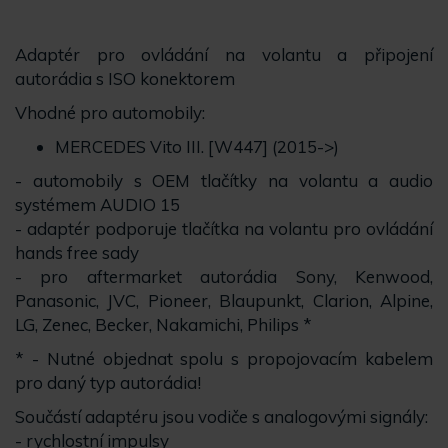
Adaptér pro ovládání na volantu a připojení
autorádia s ISO konektorem
Vhodné pro automobily:
MERCEDES Vito III. [W447] (2015->)
- automobily s OEM tlačítky na volantu a audio
systémem AUDIO 15
- adaptér podporuje tlačítka na volantu pro ovládání
hands free sady
- pro aftermarket autorádia Sony, Kenwood,
Panasonic, JVC, Pioneer, Blaupunkt, Clarion, Alpine,
LG, Zenec, Becker, Nakamichi, Philips *
* - Nutné objednat spolu s propojovacím kabelem
pro daný typ autorádia!
Součástí adaptéru jsou vodiče s analogovými signály:
- rychlostní impulsy