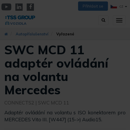
Přejít
Přihlásit se
CZ
k
YouTube
Linkedin
Facebook
hlavnímu
Vyhledávání
Přep
obsahu
VOZIDLA
zobra
navig
Autopříslušenství
Vyřazené
SWC MCD 11
adaptér ovládání
na volantu
Mercedes
CONNECTS2
| SWC MCD 11
Adaptér ovládání na volantu s ISO konektorem pro
MERCEDES Vito III. [W447] (15->) Audio15.