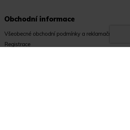
Obchodní informace
Všeobecné obchodní podmínky a reklamační řád
Registrace
Ochrana osobních údajů
Akce
Můj účet
Divize
Zabezpečení objektů
Autopříslušenství