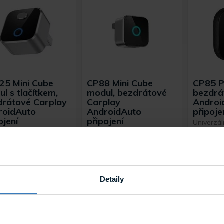
25 Mini Cube
CP88 Mini Cube
CP85 P
l s tlačítkem,
modul, bezdrátové
bezdrá
drátové Carplay
Carplay
Androi
roidAuto
AndroidAuto
připoje
ojení
připojení
Univerzál
bezdrátov
rzální miniaturní
Univerzální miniaturní
CarPlay/A
ér pro bezdrátové
adaptér pro bezdrátové
Určen pro
ení CarPlay /
připojení
jednotkou
dAuto. ...
CarPlay/AndroidAuto. Určen
pro vozidla ...
Skladem
Skladem
Detaily
CA525
CP88