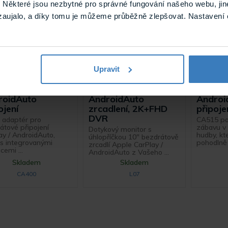
Některé jsou nezbytné pro správné fungování našeho webu, jin
zaujalo, a díky tomu je můžeme průběžně zlepšovat. Nastavení 
Upravit
00 Video modul,
L07 Monitor10"
CA515 
drátové Carplay
AppleCarPlay
bezdrá
roidAuto
AndroidAuto
Androi
ojení
zrcadlení, 2K+FHD
připoje
DVR
 adaptér pro
CA515 pos
átové připojení
zábavu v 
Dotykový monitor s
ay / AndroidAuto,
hudby, k
úhlopříčkou 10" bezdrátově
 s integrovanými
pohodlně s
zrcadlí Apple CarPlay /
cemi ...
AndroidAuto z Vašeho ...
Skladem
Skladem
CA400
L07