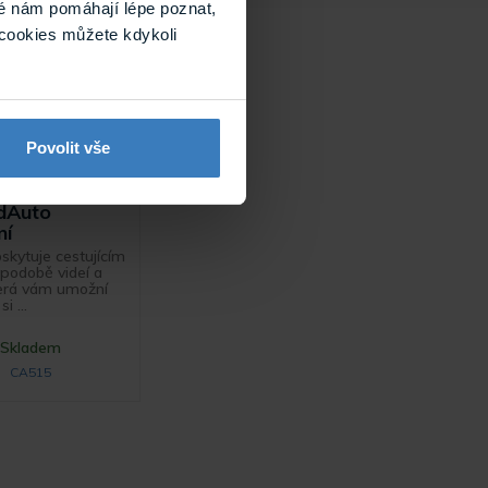
é nám pomáhají lépe poznat,
cookies můžete kdykoli
Povolit vše
Video modul,
tové Carplay
dAuto
ní
kytuje cestujícím
podobě videí a
terá vám umožní
i ...
Skladem
CA515