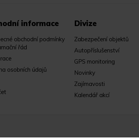
hodní informace
Divize
ecné obchodní podmínky
Zabezpečení objektů
amační řád
Autopříslušenství
trace
GPS monitoring
na osobních údajů
Novinky
Zajímavosti
čet
Kalendář akcí