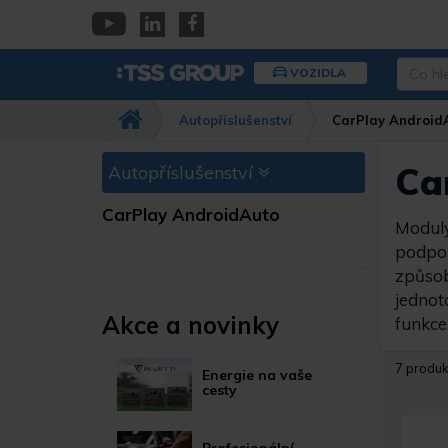
Přejít
k
YouTube
Linkedin
Facebook
hlavnímu
Co
VOZIDLA
obsahu
hledáte
Např.
Autopříslušenství
CarPlay Android
kamera
Dahua,
IPC-
Ca
Autopříslušenství
HFW…
CarPlay AndroidAuto
Moduly
podpor
způsob
jednot
Akce a novinky
funkce,
7 produk
Energie na vaše
cesty