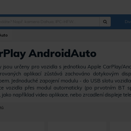
Div
Hledat
?
Auto
rPlay AndroidAuto
 jsou určeny pro vozidla s jednotkou Apple CarPlay/And
ovaných aplikací zůstává zachováno dotykovým disple
em. Jednoduché zapojení modulu - do USB slotu vozidla u
ce vozidla přes modul automaticky (po prvotním BT sp
 jako například video aplikace, nebo zrcadlení displeje tel
tů