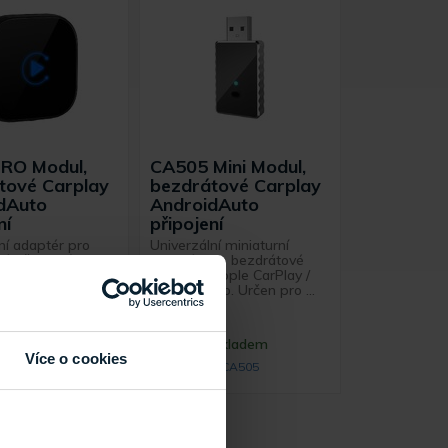
RO Modul,
CA505 Mini Modul,
tové Carplay
bezdrátové Carplay
dAuto
AndroidAuto
ní
připojení
ní adaptér pro
Univerzální miniaturní
é připojení Apple
adaptér pro bezdrátové
ndroid Auto.
připojení Apple CarPlay /
 vozidla s
AndroidAuto. Určen pro ...
 Apple ...
Skladem
Skladem
Více o cookies
CP85 PRO
CA505