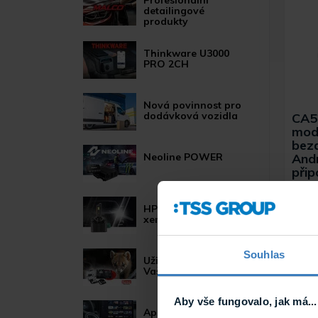
Profesionální
detailingové
produkty
Thinkware U3000
PRO 2CH
Nová povinnost pro
dodávková vozidla
CA5
modu
bez
And
Neoline POWER
přip
Unive
adapt
připoj
HP LED žárovky pro
Androi
xenonové světlomety
Souhlas
Užitečné novinky pro
Vaše auto
Aby vše fungovalo, jak má...
Apple