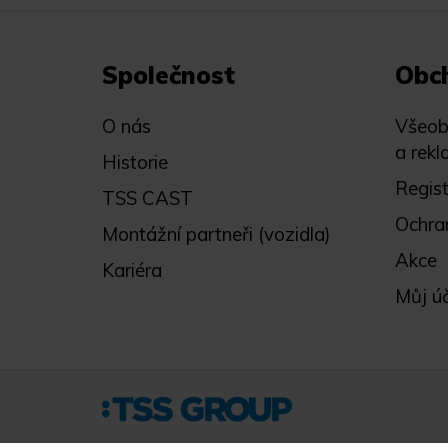
Společnost
Obc
O nás
Všeob
a rekl
Historie
Regis
TSS CAST
Ochra
Montážní partneři (vozidla)
Akce
Kariéra
Můj ú