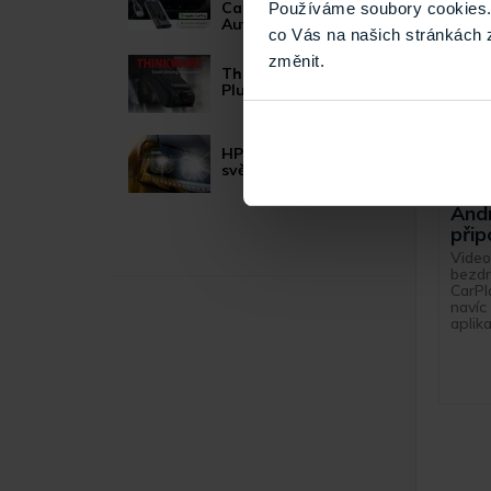
CarPlay/Android
Používáme soubory cookies. 
Auto moduly
co Vás na našich stránkách 
změnit.
Thinkware U1000
Plus
HP LED žárovky pro
CA4
světlomety
bez
And
přip
Video
bezdr
CarPl
navíc
aplika