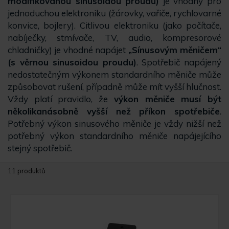
modifikovanou sinusoidou proudu)
je vhodný pro
jednoduchou elektroniku (žárovky, vařiče, rychlovarné
konvice, bojlery). Citlivou elektroniku (jako počítače,
nabíječky, stmívače, TV, audio, kompresorové
chladničky) je vhodné napájet
„Sínusovým měničem“
(s věrnou sinusoidou proudu)
. Spotřebič napájený
nedostatečným výkonem standardního měniče může
způsobovat rušení, případně může mít vyšší hlučnost.
Vždy platí pravidlo, že
výkon měniče musí být
několikanásobně vyšší než příkon spotřebiče
.
Potřebný výkon sinusového měniče je vždy nižší než
potřebný výkon standardního měniče napájejícího
stejný spotřebič.
11 produktů