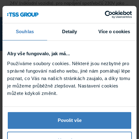
24V (nákladní vozidla), pro napájení spotřebičů 230V jako ...
Skladem
CAR1600-24V
Souhlas
Detaily
Více o cookies
KATALOG
Aby vše fungovalo, jak má...
Používáme soubory cookies. Některé jsou nezbytné pro
správné fungování našeho webu, jiné nám pomáhají lépe
poznat, co Vás na našich stránkách zaujalo, a díky tomu
je můžeme průběžně zlepšovat. Nastavení cookies
CAR600-D Měnič napětí z 12V na 230V, USB,
můžete kdykoli změnit.
600W, displej
Měnič s výkonem 600W vhodný pro vozidla s palubní sítí
12V (dodávka a osobní vozidla), pro napájení malých ...
Na cestě
Povolit vše
CAR600-D