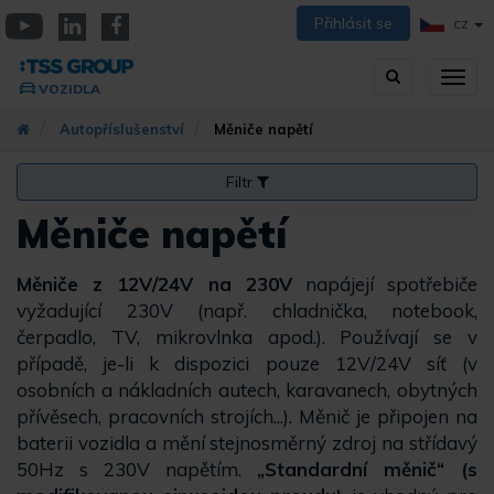
Přejít
Přihlásit se
CZ
k
YouTube
Linkedin
Facebook
hlavnímu
Vyhledávání
Přep
obsahu
VOZIDLA
zobra
navig
Autopříslušenství
Měniče napětí
Filtr
Měniče napětí
Měniče z 12V/24V na 230V
napájejí spotřebiče
vyžadující 230V (např. chladnička, notebook,
čerpadlo, TV, mikrovlnka apod.). Používají se v
případě, je-li k dispozici pouze 12V/24V síť (v
osobních a nákladních autech, karavanech, obytných
přívěsech, pracovních strojích...). Měnič je připojen na
baterii vozidla a mění stejnosměrný zdroj na střídavý
50Hz s 230V napětím.
„Standardní měnič“ (s