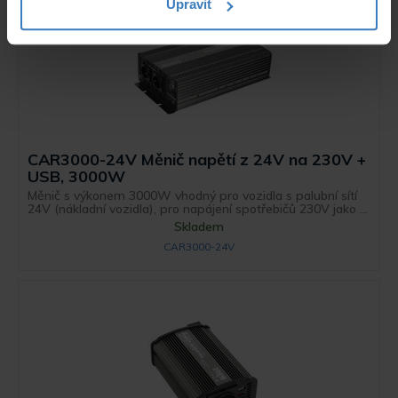
Upravit
CAR3000-24V Měnič napětí z 24V na 230V +
USB, 3000W
Měnič s výkonem 3000W vhodný pro vozidla s palubní sítí
24V (nákladní vozidla), pro napájení spotřebičů 230V jako ...
Skladem
CAR3000-24V