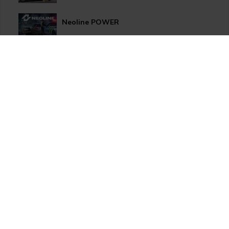
Neoline POWER
HP LED žárovky pro xenonové světlomety
Užitečné novinky pro Vaše auto
Apple CarPlay/Android Auto moduly
Thinkware U1000 Plus
HP LED žárovky pro světlomety