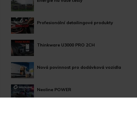
Energie na vaše cesty
Profesionální detailingové produkty
Thinkware U3000 PRO 2CH
Nová povinnost pro dodávková vozidla
Neoline POWER
HP LED žárovky pro xenonové světlomety
Užitečné novinky pro Vaše auto