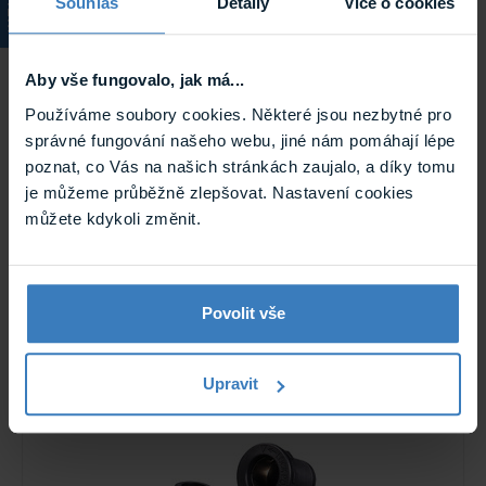
KATALOG
Souhlas
Detaily
Více o cookies
Aby vše fungovalo, jak má...
Používáme soubory cookies. Některé jsou nezbytné pro
správné fungování našeho webu, jiné nám pomáhají lépe
poznat, co Vás na našich stránkách zaujalo, a díky tomu
je můžeme průběžně zlepšovat. Nastavení cookies
MY1288 Nabíječka USB-A & USB-C
můžete kdykoli změnit.
vestavná, 5V, 4.2A
Nabíječka USB-A & USB-C s obdélníkovým panelem,
zabudovatelná, 5V, 4.2A s krytkou proti prachu a vlhkosti.
Skladem
Povolit vše
MY1288
Upravit