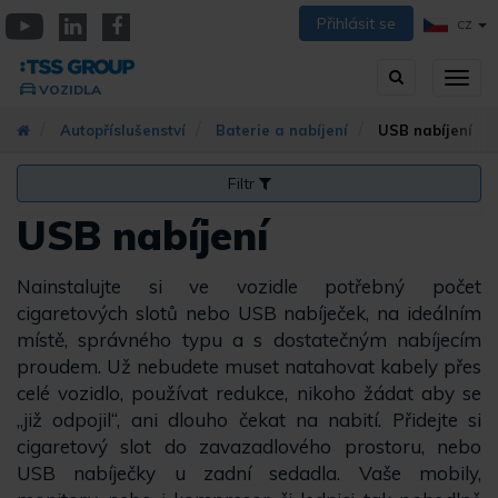
Přejít
Přihlásit se
CZ
k
YouTube
Linkedin
Facebook
hlavnímu
Vyhledávání
Přep
obsahu
VOZIDLA
zobra
navig
Autopříslušenství
Baterie a nabíjení
USB nabíjení
Filtr
USB nabíjení
Nainstalujte si ve vozidle potřebný počet
cigaretových slotů nebo USB nabíječek, na ideálním
místě, správného typu a s dostatečným nabíjecím
proudem. Už nebudete muset natahovat kabely přes
celé vozidlo, používat redukce, nikoho žádat aby se
„již odpojil“, ani dlouho čekat na nabití. Přidejte si
cigaretový slot do zavazadlového prostoru, nebo
USB nabíječky u zadní sedadla. Vaše mobily,