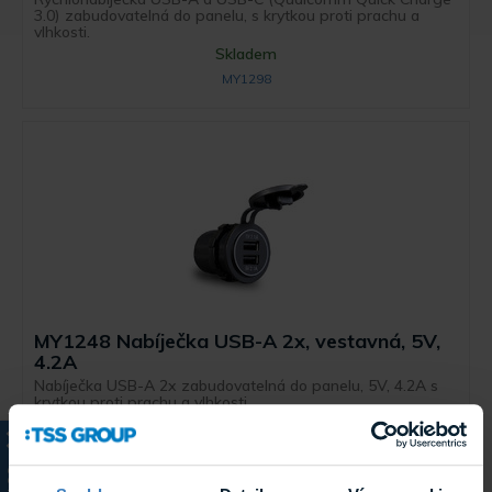
3.0) zabudovatelná do panelu, s krytkou proti prachu a
vlhkosti.
Skladem
MY1298
MY1248 Nabíječka USB-A 2x, vestavná, 5V,
4.2A
Nabíječka USB-A 2x zabudovatelná do panelu, 5V, 4.2A s
krytkou proti prachu a vlhkosti.
Skladem
MY1248