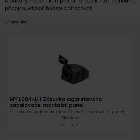
monitory, nebo i kompresor či lednici tak pohodlně
připojíte, kdykoli budete potřebovat.
14 produktů
MY1084-1H Zásuvka cigaretového
zapalovače, montážní panel
CL zásuvka voděodolná, integrovaná v montážním panelu.
Skladem
MY1084-1H