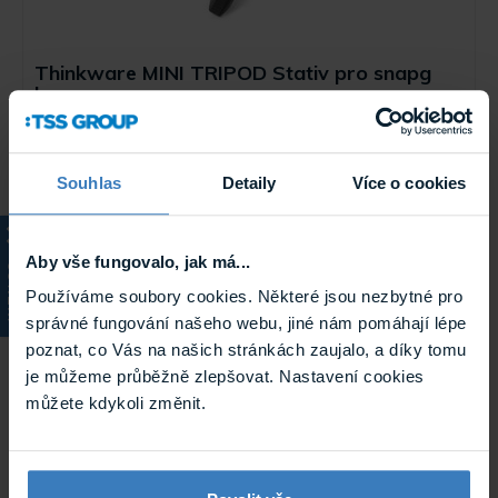
Thinkware MINI TRIPOD Stativ pro snapg
kameru
MINI TRIPOD je ideální pro cestování, což umožňuje, že se
během vlogování můžete soustředit na svůj výlet a cestovat
inteligentně.
Skladem
Souhlas
Detaily
Více o cookies
MINI TRIPOD
Aby vše fungovalo, jak má...
KATALOG
Používáme soubory cookies. Některé jsou nezbytné pro
správné fungování našeho webu, jiné nám pomáhají lépe
poznat, co Vás na našich stránkách zaujalo, a díky tomu
je můžeme průběžně zlepšovat. Nastavení cookies
můžete kdykoli změnit.