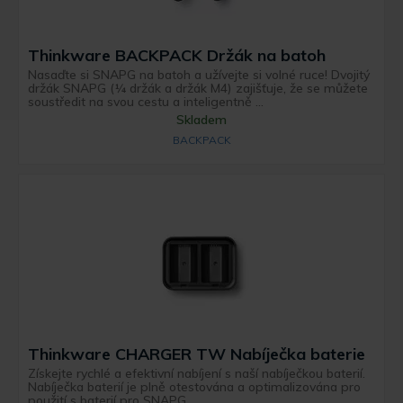
Thinkware BACKPACK Držák na batoh
Nasaďte si SNAPG na batoh a užívejte si volné ruce! Dvojitý
držák SNAPG (¼ držák a držák M4) zajišťuje, že se můžete
soustředit na svou cestu a inteligentně ...
Skladem
BACKPACK
Thinkware CHARGER TW Nabíječka baterie
Získejte rychlé a efektivní nabíjení s naší nabíječkou baterií.
Nabíječka baterií je plně otestována a optimalizována pro
použití s baterií pro SNAPG.