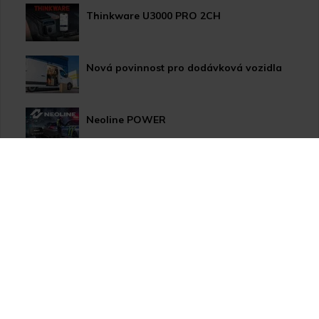
Thinkware U3000 PRO 2CH
Nová povinnost pro dodávková vozidla
Neoline POWER
HP LED žárovky pro xenonové světlomety
Užitečné novinky pro Vaše auto
Apple CarPlay/Android Auto moduly