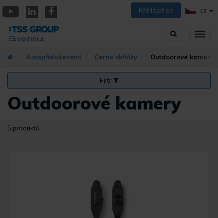
Přejít
Přihlásit se
CZ
k
YouTube
Linkedin
Facebook
hlavnímu
Vyhledávání
Přep
obsahu
VOZIDLA
zobra
navig
Autopříslušenství
Černé skříňky
Outdoorové kamery
Filtr
Outdoorové kamery
5 produktů