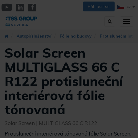
Přejít
Přihlásit se
CZ
k
YouTube
Linkedin
Facebook
hlavnímu
Vyhledávání
Přep
obsahu
VOZIDLA
zobra
navig
Autopříslušenství
Fólie na budovy
Protisluneční inter
Solar Screen
MULTIGLASS 66 C
R122 protisluneční
interiérová fólie
tónovaná
Solar Screen
| MULTIGLASS 66 C R122
Protisluneční interiérová tónovaná fólie Solar Screen,