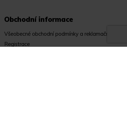
Obchodní informace
Všeobecné obchodní podmínky a reklamační řád
Registrace
Ochrana osobních údajů
Akce
Můj účet
Divize
Zabezpečení objektů
Autopříslušenství