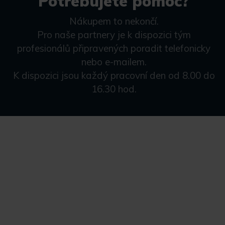
Potřebujete pomoc?
Nákupem to nekončí.
Pro naše partnery je k dispozici tým
profesionálů připravených poradit telefonicky
nebo e-mailem.
K dispozici jsou každý pracovní den od 8.00 do
16.30 hod.