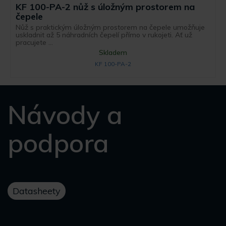
KF 100-PA-2 nůž s úložným prostorem na
čepele
Nůž s praktickým úložným prostorem na čepele umožňuje
uskladnit až 5 náhradních čepelí přímo v rukojeti. Ať už
pracujete ...
Skladem
KF 100-PA-2
Návody a
podpora
Datasheety