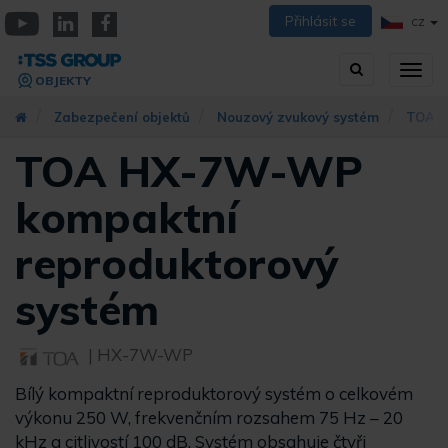
Přejít
Přihlásit se
CZ
k
YouTube
Linkedin
Facebook
hlavnímu
Vyhledávání
Přep
obsahu
OBJEKTY
zobra
navig
Zabezpečení objektů
Nouzový zvukový systém
TOA s
TOA HX-7W-WP
kompaktní
reproduktorový
systém
| HX-7W-WP
Bílý kompaktní reproduktorový systém o celkovém
výkonu 250 W, frekvenčním rozsahem 75 Hz – 20
kHz a citlivostí 100 dB. Systém obsahuje čtyři