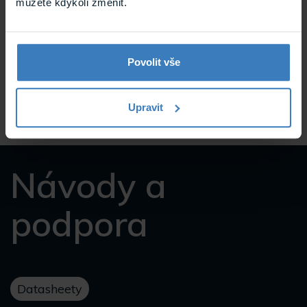
můžete kdykoli změnit.
TOA HY-PF7W závěsný držák
Závěsný držák určený pro subwoofer a podvěšení
Povolit vše
reproduktorů systému HX. Držák je z antikorozního
materiálu.
Na objednávku
Upravit
HY-PF7W
Návody a
podpora
Datasheety