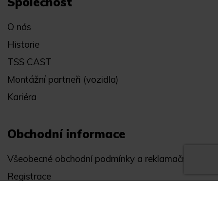
Společnost
O nás
Historie
TSS CAST
Montážní partneři (vozidla)
Kariéra
Obchodní informace
Všeobecné obchodní podmínky a reklamační řád
Registrace
Ochrana osobních údajů
Akce