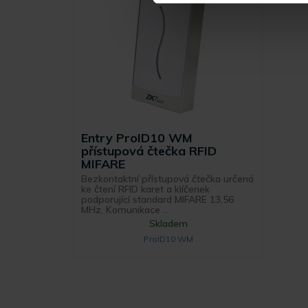
Entry ProID10 WM
přístupová čtečka RFID
MIFARE
Bezkontaktní přístupová čtečka určená
ke čtení RFID karet a klíčenek
podporující standard MIFARE 13,56
MHz. Komunikace ...
Skladem
ProID10 WM