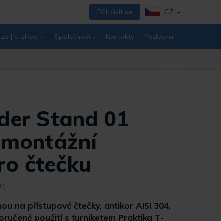
Přihlásit se
CZ
ize | e-shop
Společnost
Kontakty
Podpora
der Stand 01
 montážní
ro čtečku
01
ou na přístupové čtečky, antikor AISI 304
,
ručené použití s turniketem Praktika T-