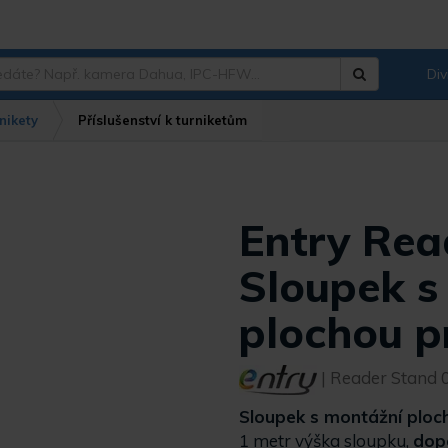
Div
Hledat
?
nikety
Příslušenství k turniketům
Entry Rea
Sloupek s
plochou p
| Reader Stand 
Sloupek s montážní ploch
1 metr výška sloupku,
dopo