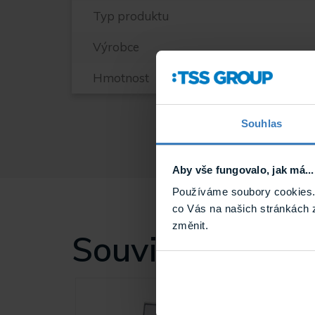
Typ produktu
Výrobce
Hmotnost
Souhlas
Aby vše fungovalo, jak má...
Používáme soubory cookies. 
co Vás na našich stránkách 
změnit.
Související