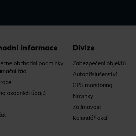
hodní informace
Divize
ecné obchodní podmínky
Zabezpečení objektů
amační řád
Autopříslušenství
trace
GPS monitoring
na osobních údajů
Novinky
Zajímavosti
čet
Kalendář akcí