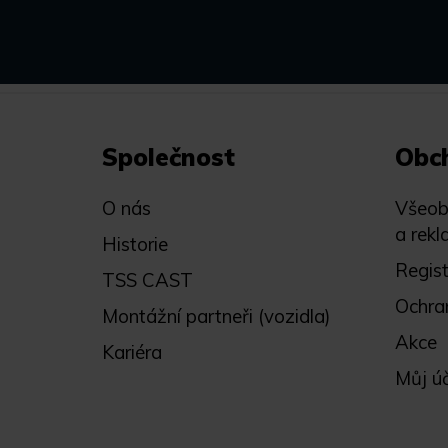
Společnost
Obc
O nás
Všeob
a rekl
Historie
Regis
TSS CAST
Ochra
Montážní partneři (vozidla)
Akce
Kariéra
Můj ú