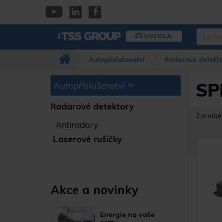
Přejít
k
YouTube
Linkedin
Facebook
hlavnímu
Co
VOZIDLA
obsahu
hledáte
Např.
Autopříslušenství
Radarové detekt
kamera
Dahua,
IPC-
SP
Autopříslušenství
HFW…
Radarové detektory
2 produk
Antiradary
Laserové rušičky
Akce a novinky
Energie na vaše