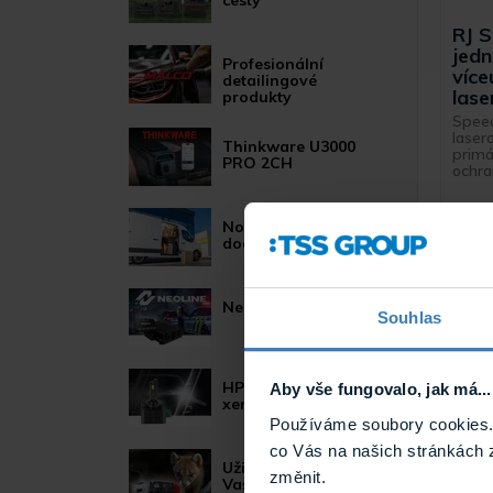
cesty
RJ S
jed
Profesionální
více
detailingové
las
produkty
Speed
laser
Thinkware U3000
primár
PRO 2CH
ochran
Nová povinnost pro
dodávková vozidla
Neoline POWER
Souhlas
HP LED žárovky pro
Aby vše fungovalo, jak má...
xenonové světlomety
Používáme soubory cookies. 
co Vás na našich stránkách 
Užitečné novinky pro
změnit.
Vaše auto