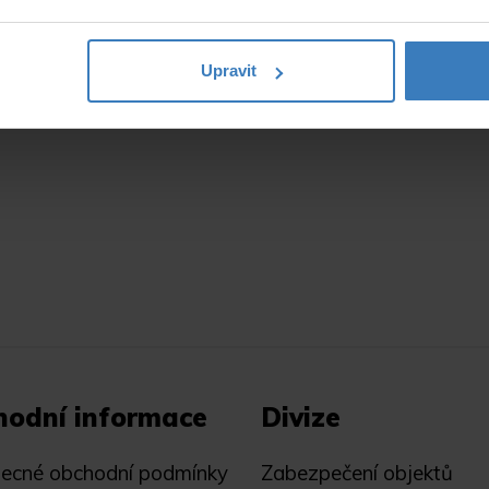
Upravit
hodní informace
Divize
ecné obchodní podmínky
Zabezpečení objektů