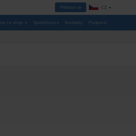
Přihlásit se
CZ
ize | e-shop
Společnost
Kontakty
Podpora