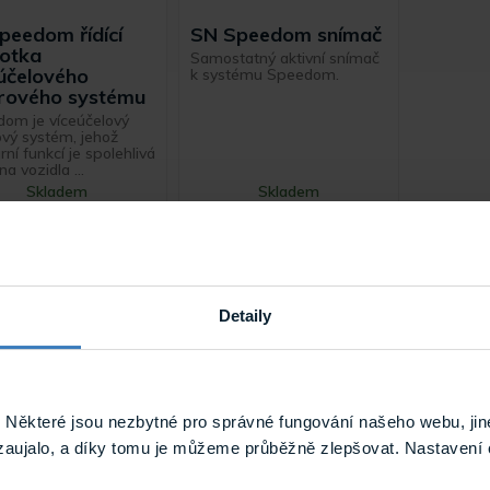
peedom řídící
SN Speedom snímač
notka
Samostatný aktivní snímač
účelového
k systému Speedom.
erového systému
om je víceúčelový
ový systém, jehož
ní funkcí je spolehlivá
a vozidla ...
Skladem
Skladem
RJ Speedom
SN Speedom
Detaily
Některé jsou nezbytné pro správné fungování našeho webu, jin
zaujalo, a díky tomu je můžeme průběžně zlepšovat. Nastavení 