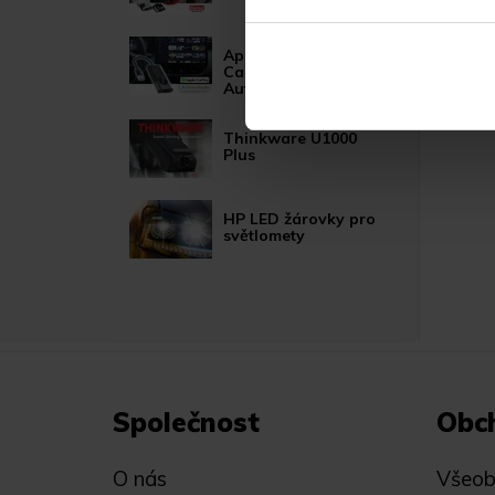
Apple
CarPlay/Android
Auto moduly
Thinkware U1000
Plus
HP LED žárovky pro
světlomety
Společnost
Obc
O nás
Všeob