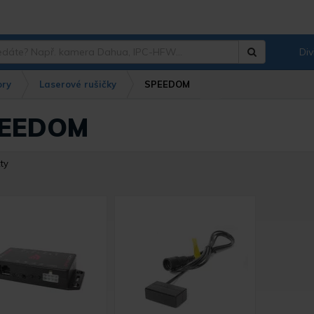
Div
Hledat
?
ory
Laserové rušičky
SPEEDOM
EEDOM
ty