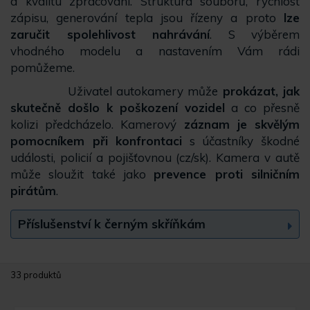
a kvalitu zpracování. Struktura souborů, rychlost
zápisu, generování tepla jsou řízeny a proto
lze
zaručit spolehlivost nahrávání
. S výběrem
vhodného modelu a nastavením Vám rádi
pomůžeme.
Uživatel autokamery může
prokázat, jak
skutečně došlo k poškození vozidel
a co přesně
kolizi předcházelo. Kamerový
záznam je skvělým
pomocníkem při konfrontaci
s účastníky škodné
události, policií a pojišťovnou (cz/sk). Kamera v autě
může sloužit také jako
prevence proti silničním
pirátům
.
Příslušenství k černým skříňkám
33 produktů