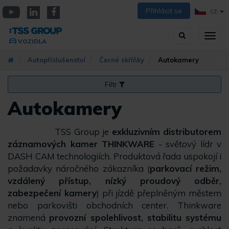
Přejít
Přihlásit se
CZ
k
YouTube
Linkedin
Facebook
hlavnímu
Vyhledávání
Přep
obsahu
VOZIDLA
zobra
navig
Autopříslušenství
Černé skříňky
Autokamery
Filtr
Autokamery
TSS Group je
exkluzivním distributorem
záznamových kamer THINKWARE
- světový lídr v
DASH CAM technologiích. Produktová řada uspokojí i
požadavky náročného zákazníka (
parkovací režim,
vzdálený přístup, nízký proudový odběr,
zabezpečení kamery
) při jízdě přeplněným městem
nebo parkovišti obchodních center. Thinkware
znamená
provozní spolehlivost, stabilitu systému