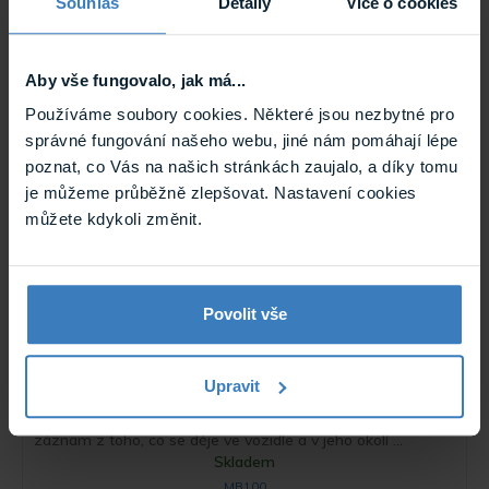
M700 Autokamera ve zpětném zrcátku,
Souhlas
Detaily
Více o cookies
dotykový displej
Autokamera integrovaná ve zpětném zrcátku, s
vestavěným 10" dotykovým displejem. Zrcadlo slouží jako
2-kanálové ...
Aby vše fungovalo, jak má...
Skladem
Používáme soubory cookies. Některé jsou nezbytné pro
M700
správné fungování našeho webu, jiné nám pomáhají lépe
poznat, co Vás na našich stránkách zaujalo, a díky tomu
je můžeme průběžně zlepšovat. Nastavení cookies
můžete kdykoli změnit.
Povolit vše
Thinkware MB100 Video splitr modul 1-4
Upravit
MB100 video splitter umožní připojit k hlavní kameře
(F200PRO, nebo T700) až 4 přídavné kamery. Získáte tak
záznam z toho, co se děje ve vozidle a v jeho okolí ...
Skladem
MB100