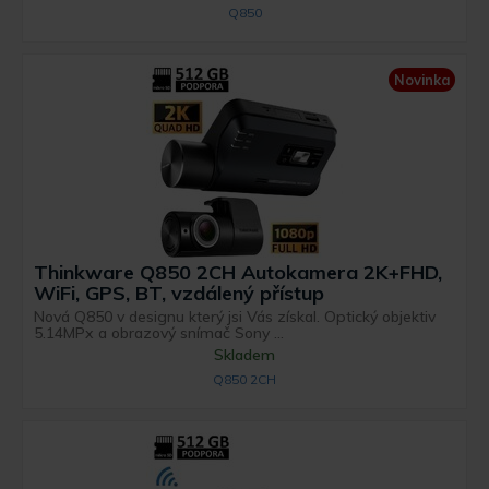
Q850
Novinka
Thinkware Q850 2CH Autokamera 2K+FHD,
WiFi, GPS, BT, vzdálený přístup
Nová Q850 v designu který jsi Vás získal. Optický objektiv
5.14MPx a obrazový snímač Sony ...
Skladem
Q850 2CH