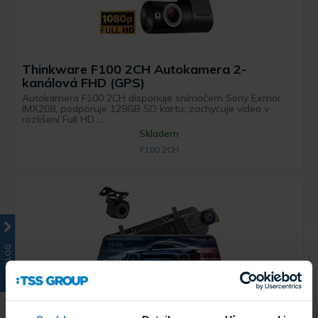
Thinkware F100 2CH Autokamera 2-
kanálová FHD (GPS)
Autokamera F100 2CH disponuje snímačem Sony Exmor
IMX208, podporuje 128GB SD kartu, zachycuje video v
rozlišení Full HD ...
Skladem
F100 2CH
KATALOG