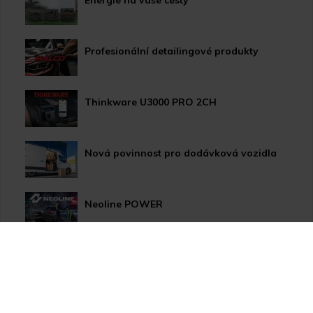
Energie na vaše cesty
Profesionální detailingové produkty
Thinkware U3000 PRO 2CH
Nová povinnost pro dodávková vozidla
Neoline POWER
HP LED žárovky pro xenonové světlomety
Užitečné novinky pro Vaše auto