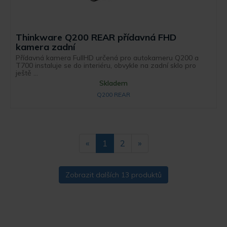
Thinkware Q200 REAR přídavná FHD
kamera zadní
Přídavná kamera FullHD určená pro autokameru Q200 a
T700 instaluje se do interiéru, obvykle na zadní sklo pro
ještě ...
Skladem
Q200 REAR
«
1
2
»
Zobrazit dalších 13 produktů