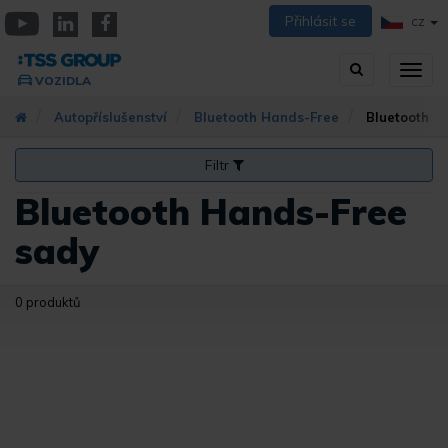
Přejít
Přihlásit se
CZ
k
YouTube
Linkedin
Facebook
hlavnímu
Vyhledávání
Přep
obsahu
VOZIDLA
zobra
navig
Autopříslušenství
Bluetooth Hands-Free
Bluetooth H
Filtr
Bluetooth Hands-Free
sady
0 produktů