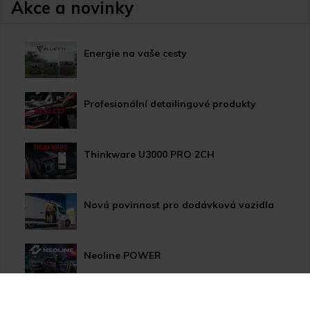
Akce a novinky
Energie na vaše cesty
Profesionální detailingové produkty
Thinkware U3000 PRO 2CH
Nová povinnost pro dodávková vozidla
Neoline POWER
HP LED žárovky pro xenonové světlomety