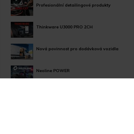
Profesionální detailingové produkty
Thinkware U3000 PRO 2CH
Nová povinnost pro dodávková vozidla
Neoline POWER
HP LED žárovky pro xenonové světlomety
Užitečné novinky pro Vaše auto