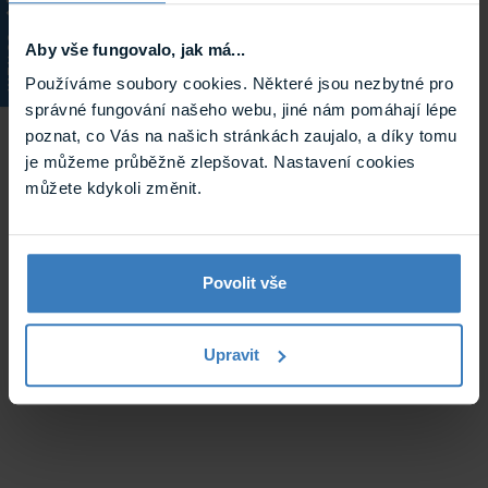
KATALOG
Aby vše fungovalo, jak má...
Používáme soubory cookies. Některé jsou nezbytné pro
správné fungování našeho webu, jiné nám pomáhají lépe
poznat, co Vás na našich stránkách zaujalo, a díky tomu
Solar Screen METALUX PLUS
je můžeme průběžně zlepšovat. Nastavení cookies
polykarbonátová interiérová fólie
můžete kdykoli změnit.
Protisluneční interiérová polykarbonátová fólie Solar Screen,
šedá se světelnou propustností ...
Na objednávku
METALUX PLUS
Povolit vše
Upravit