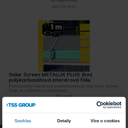
MASTER 80 XC
Solar Screen METALUX PLUS (bm)
polykarbonátová interiérová fólie
Protisluneční interiérová polykarbonátová fólie Solar Screen,
šedá se světelnou propustností ...
Na cestě
METALUX PLUS (bm)
Souhlas
Detaily
Více o cookies