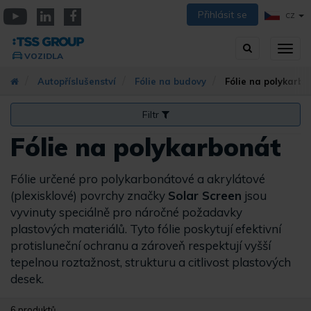
Přejít
Přihlásit se
CZ
k
YouTube
Linkedin
Facebook
hlavnímu
Vyhledávání
Přep
obsahu
VOZIDLA
zobra
navig
Autopříslušenství
Fólie na budovy
Fólie na polykarbo
Filtr
Fólie na polykarbonát
Fólie určené pro polykarbonátové a akrylátové
(plexisklové) povrchy značky
Solar Screen
jsou
vyvinuty speciálně pro náročné požadavky
plastových materiálů. Tyto fólie poskytují efektivní
protisluneční ochranu a zároveň respektují vyšší
tepelnou roztažnost, strukturu a citlivost plastových
desek.
6 produktů